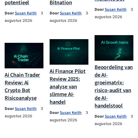
potentieel
Bitnation
Door
Susan Keith
3
Door
Susan Keith
Door
Susan Keith
3
3
augustus 2026
augustus 2026
augustus 2026
Beoordeling van
Ai Finance Pilot
Ai Chain Trader
de AI-
Review 2025:
Review: Ai
groeimatrix:
analyse van
Crypto Bot
risico-audit van
slimme AI-
Risicoanalyse
de AI-
handel
handelstool
Door
Susan Keith
3
Door
Susan Keith
3
augustus 2026
Door
Susan Keith
3
augustus 2026
augustus 2026