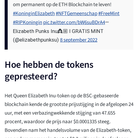
om permanent op de ETH Blockchain te leven!
#KoninginElizabeth
#NFTGemeenschap
#FreeMint
#RIPKoningin
pic.twitter.com/bW6suBDrA4
—
Elizabeth Punks Inu👸🏼 l GRATIS MINT
8 september 2022
(@elizabethpunksu)
Hoe hebben de tokens
gepresteerd?
Het Queen Elizabeth Inu-token op de BSC-gebaseerde
blockchain kende de grootste prijsstijging in de afgelopen 24
uur, met een verbazingwekkende stijging van 47.655
procent, waardoor de prijs naar $0.0001335 steeg.
Bovendien nam het handelsvolume van de Elizabeth-token,