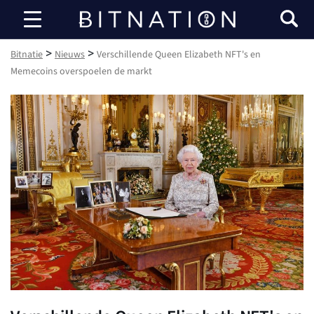
Bitnatie
>
>
Bitnatie
Nieuws
Verschillende Queen Elizabeth NFT's en
Memecoins overspoelen de markt