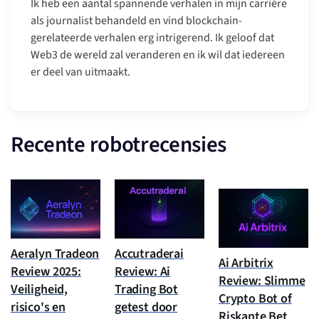
Ik heb een aantal spannende verhalen in mijn carrière
als journalist behandeld en vind blockchain-
gerelateerde verhalen erg intrigerend. Ik geloof dat
Web3 de wereld zal veranderen en ik wil dat iedereen
er deel van uitmaakt.
Recente robotrecensies
Aeralyn Tradeon
Accutraderai
Ai Arbitrix
Review 2025:
Review: Ai
Review: Slimme
Veiligheid,
Trading Bot
Crypto Bot of
risico's en
getest door
Riskante Bet