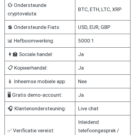
💱 Ondersteunde
BTC, ETH, LTC, XRP
cryptovaluta:
💲 Ondersteunde Fiats:
USD, EUR, GBP
📊 Hefboomwerking:
5000:1
👩‍🏫 Sociale handel:
Ja
📋 Kopieerhandel:
Ja
📱 Inheemse mobiele app:
Nee
🖥️ Gratis demo-account:
Ja
🎧 Klantenondersteuning:
Live chat
Inleidend
✅ Verificatie vereist:
telefoongesprek /