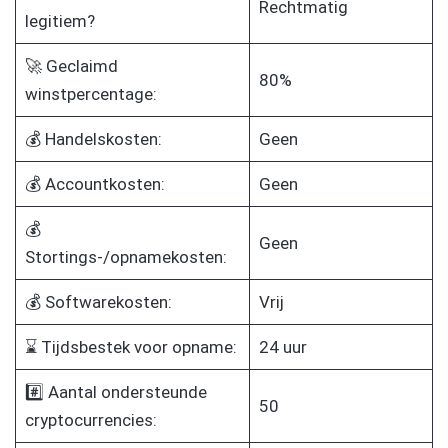
Rechtmatig
legitiem?
🚀 Geclaimd
80%
winstpercentage:
💰 Handelskosten:
Geen
💰 Accountkosten:
Geen
💰
Geen
Stortings-/opnamekosten:
💰 Softwarekosten:
Vrij
⌛ Tijdsbestek voor opname:
24 uur
#️⃣ Aantal ondersteunde
50
cryptocurrencies: