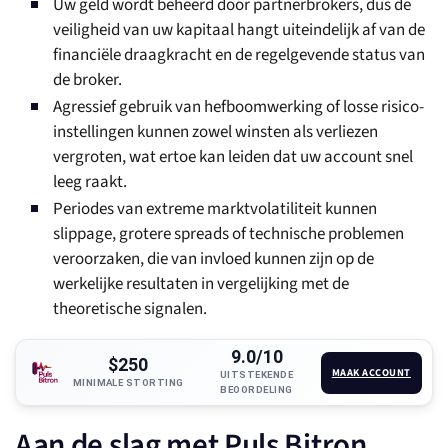
Uw geld wordt beheerd door partnerbrokers, dus de
veiligheid van uw kapitaal hangt uiteindelijk af van de
financiële draagkracht en de regelgevende status van
de broker.
Agressief gebruik van hefboomwerking of losse risico-
instellingen kunnen zowel winsten als verliezen
vergroten, wat ertoe kan leiden dat uw account snel
leeg raakt.
Periodes van extreme marktvolatiliteit kunnen
slippage, grotere spreads of technische problemen
veroorzaken, die van invloed kunnen zijn op de
werkelijke resultaten in vergelijking met de
theoretische signalen.
9.0/10
$250
MAAK ACCOUNT
UITSTEKENDE
MINIMALE STORTING
BEOORDELING
Aan de slag met Puls Bitron