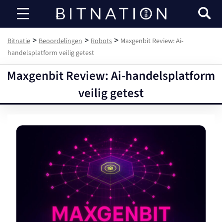
Bitnatie
>
>
>
Bitnatie
Beoordelingen
Robots
Maxgenbit Review: Ai-
handelsplatform veilig getest
Maxgenbit Review: Ai-handelsplatform
veilig getest