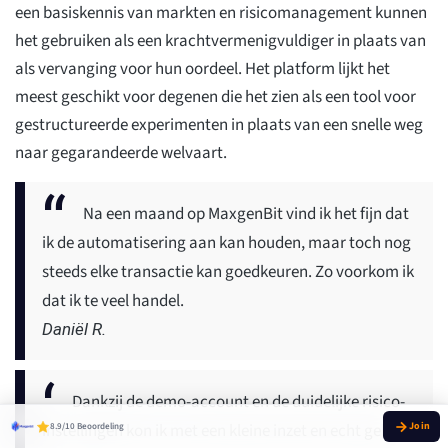
een basiskennis van markten en risicomanagement kunnen
het gebruiken als een krachtvermenigvuldiger in plaats van
als vervanging voor hun oordeel. Het platform lijkt het
meest geschikt voor degenen die het zien als een tool voor
gestructureerde experimenten in plaats van een snelle weg
naar gegarandeerde welvaart.
Na een maand op MaxgenBit vind ik het fijn dat
ik de automatisering aan kan houden, maar toch nog
steeds elke transactie kan goedkeuren. Zo voorkom ik
dat ik te veel handel.
Daniël R.
Dankzij de demo-account en de duidelijke risico-
instellingen kon ik met een kleine inzet en echt geld
8.9/10 Beoordeling