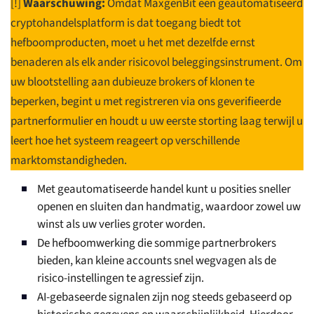
[!]
Waarschuwing:
Omdat MaxgenBit een geautomatiseerd
cryptohandelsplatform is dat toegang biedt tot
hefboomproducten, moet u het met dezelfde ernst
benaderen als elk ander risicovol beleggingsinstrument. Om
uw blootstelling aan dubieuze brokers of klonen te
beperken, begint u met registreren via ons geverifieerde
partnerformulier en houdt u uw eerste storting laag terwijl u
leert hoe het systeem reageert op verschillende
marktomstandigheden.
Met geautomatiseerde handel kunt u posities sneller
openen en sluiten dan handmatig, waardoor zowel uw
winst als uw verlies groter worden.
De hefboomwerking die sommige partnerbrokers
bieden, kan kleine accounts snel wegvagen als de
risico-instellingen te agressief zijn.
AI-gebaseerde signalen zijn nog steeds gebaseerd op