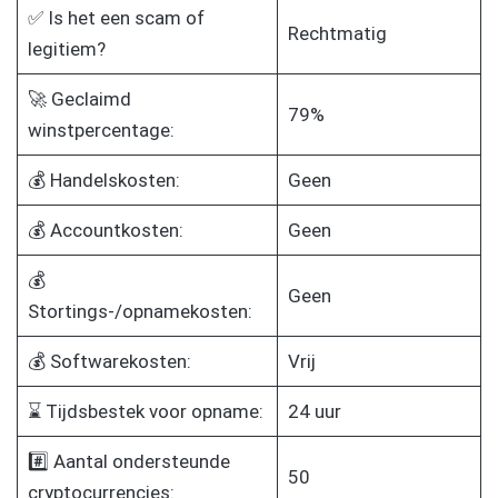
✅ Is het een scam of
Rechtmatig
legitiem?
🚀 Geclaimd
79%
winstpercentage:
💰 Handelskosten:
Geen
💰 Accountkosten:
Geen
💰
Geen
Stortings-/opnamekosten:
💰 Softwarekosten:
Vrij
⌛ Tijdsbestek voor opname:
24 uur
#️⃣ Aantal ondersteunde
50
cryptocurrencies: