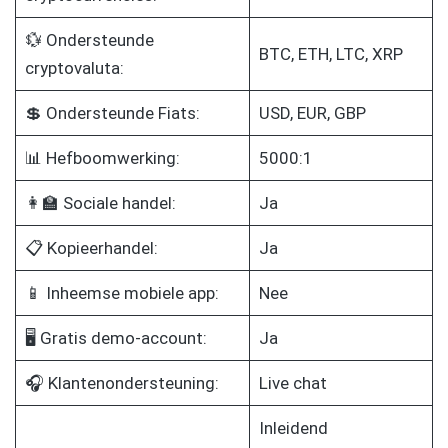
💱 Ondersteunde
BTC, ETH, LTC, XRP
cryptovaluta:
💲 Ondersteunde Fiats:
USD, EUR, GBP
📊 Hefboomwerking:
5000:1
👩‍🏫 Sociale handel:
Ja
📋 Kopieerhandel:
Ja
📱 Inheemse mobiele app:
Nee
🖥️ Gratis demo-account:
Ja
🎧 Klantenondersteuning:
Live chat
Inleidend