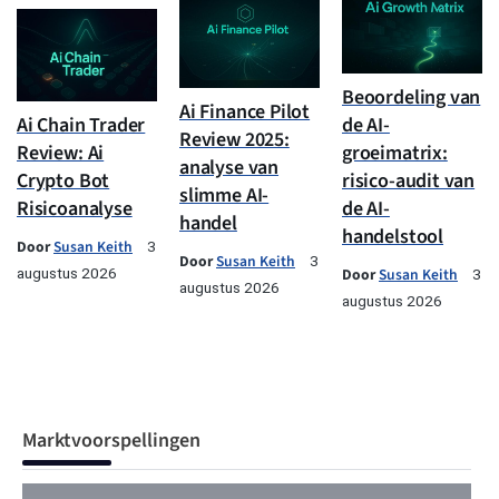
Beoordeling van
Ai Finance Pilot
Ai Chain Trader
de AI-
Review 2025:
Review: Ai
groeimatrix:
analyse van
Crypto Bot
risico-audit van
slimme AI-
Risicoanalyse
de AI-
handel
handelstool
Door
Susan Keith
3
Door
Susan Keith
3
augustus 2026
Door
Susan Keith
3
augustus 2026
augustus 2026
Marktvoorspellingen