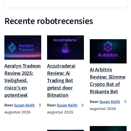
Recente robotrecensies
Aeralyn Tradeon
Accutraderai
Ai Arbitrix
Review 2025:
Review: Ai
Review: Slimme
Veiligheid,
Trading Bot
Crypto Bot of
risico's en
getest door
Riskante Bet
potentieel
Bitnation
Door
Susan Keith
3
Door
Susan Keith
Door
Susan Keith
3
3
augustus 2026
augustus 2026
augustus 2026