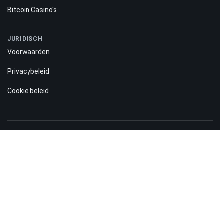
Bitcoin Casino's
JURIDISCH
Voorwaarden
Privacybeleid
Cookie beleid
Risico-openbaarmaking:
De informatie op de Bitnation.co-website is uitsluitend bedoeld ter informatie
en vormt geen motief of suggestie voor bezoekers om geld te investeren.
Bovendien waarschuwen wij u ervoor dat handelen op de forex- en CFD-markt
altijd een hoog risico met zich meebrengt. Volgens de statistieken verliest
75-89% van de klanten het geïnvesteerde geld en maakt slechts 11-25% van
de handelaren winst. Handelen in futures en opties brengt aanzienlijke
risico's met zich mee en is niet geschikt voor elke belegger.