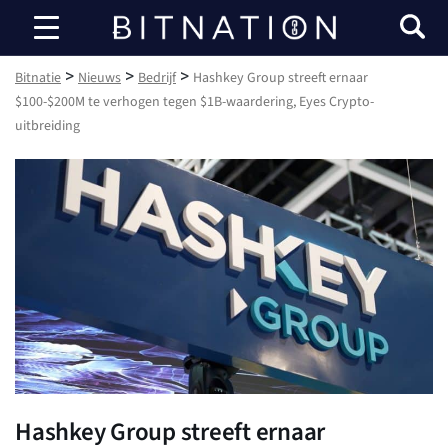
Bitnatie
>
>
>
Bitnatie
Nieuws
Bedrijf
Hashkey Group streeft ernaar
$100-$200M te verhogen tegen $1B-waardering, Eyes Crypto-
uitbreiding
Hashkey Group streeft ernaar