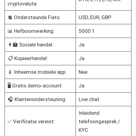
cryptovaluta:
💲 Ondersteunde Fiats:
USD, EUR, GBP
📊 Hefboomwerking:
5000:1
👩‍🏫 Sociale handel:
Ja
📋 Kopieerhandel:
Ja
📱 Inheemse mobiele app:
Nee
🖥️ Gratis demo-account:
Ja
🎧 Klantenondersteuning:
Live chat
Inleidend
✅ Verificatie vereist:
telefoongesprek /
KYC