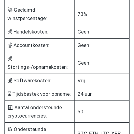
🚀 Geclaimd
73%
winstpercentage:
💰 Handelskosten:
Geen
💰 Accountkosten:
Geen
💰
Geen
Stortings-/opnamekosten:
💰 Softwarekosten:
Vrij
⌛ Tijdsbestek voor opname:
24 uur
#️⃣ Aantal ondersteunde
50
cryptocurrencies:
💱 Ondersteunde
BTC, ETH, LTC, XRP