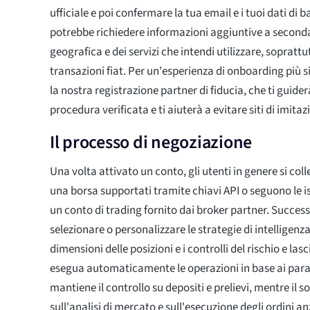
ufficiale e poi confermare la tua email e i tuoi dati di 
potrebbe richiedere informazioni aggiuntive a seconda
geografica e dei servizi che intendi utilizzare, sopratt
transazioni fiat. Per un'esperienza di onboarding più si
la nostra registrazione partner di fiducia, che ti guide
procedura verificata e ti aiuterà a evitare siti di imitaz
Il processo di negoziazione
Una volta attivato un conto, gli utenti in genere si col
una borsa supportati tramite chiavi API o seguono le is
un conto di trading fornito dai broker partner. Succes
selezionare o personalizzare le strategie di intelligenza
dimensioni delle posizioni e i controlli del rischio e la
esegua automaticamente le operazioni in base ai param
mantiene il controllo su depositi e prelievi, mentre il 
sull'analisi di mercato e sull'esecuzione degli ordini an