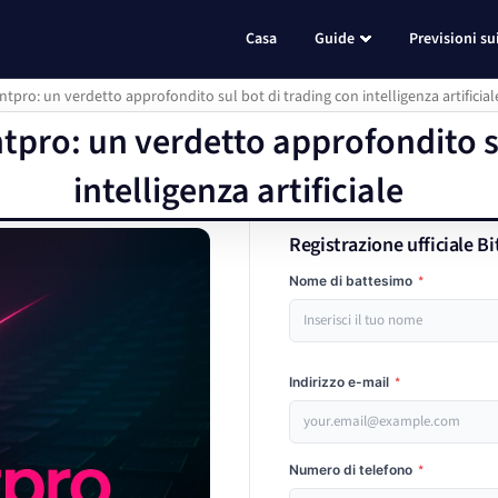
Casa
Guide
Previsioni su
tpro: un verdetto approfondito sul bot di trading con intelligenza artificial
tpro: un verdetto approfondito s
intelligenza artificiale
Registrazione ufficiale B
Nome di battesimo
*
Indirizzo e-mail
*
Numero di telefono
*