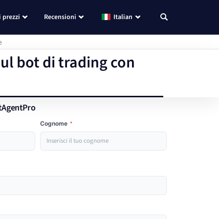
i prezzi
Recensioni
Italian
e
ul bot di trading con
itAgentPro
Cognome
*