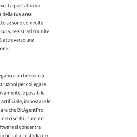
base. La piattaforma
 della tua area
utto se sono coinvolte
cura, registrati tramite
rà attraverso una
ione.
legano a un broker o a
truzioni per collegare
sivamente, è possibile
 artificiale, impostare le
sciare che BitAgentPro
etri scelti. L'utente
software si concentra
ziché sulla custodia dei