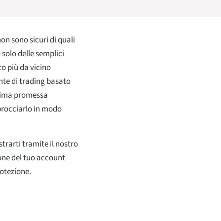
n sono sicuri di quali
 solo delle semplici
to più da vicino
ente di trading basato
esima promessa
procciarlo in modo
strarti tramite il nostro
one del tuo account
rotezione.