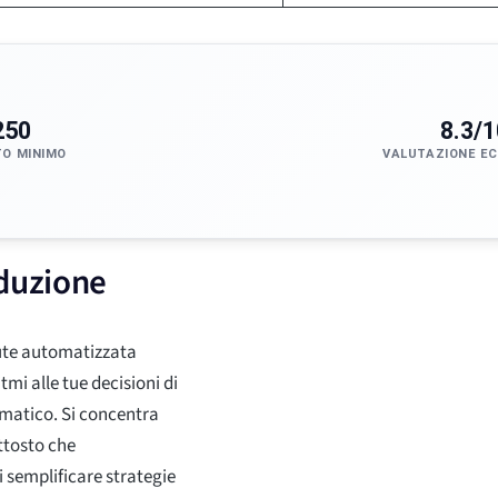
250
8.3/1
TO MINIMO
VALUTAZIONE E
oduzione
lute automatizzata
itmi alle tue decisioni di
ematico. Si concentra
uttosto che
i semplificare strategie