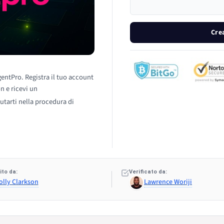
Cre
gentPro. Registra il tuo account
n e ricevi un
utarti nella procedura di
to da:
Verificato da:
olly Clarkson
Lawrence Woriji