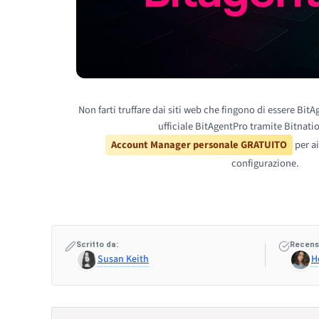
Non farti truffare dai siti web che fingono di essere BitA
ufficiale BitAgentPro tramite Bitnatio
Account Manager personale GRATUITO
per ai
configurazione.
Scritto da:
Recensi
Susan Keith
H