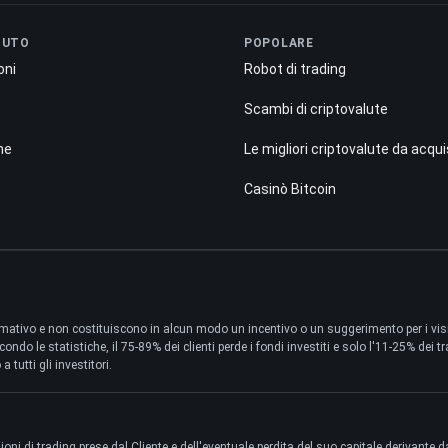
NUTO
POPOLARE
oni
Robot di trading
Scambi di criptovalute
ne
Le migliori criptovalute da acqu
Casinò Bitcoin
ativo e non costituiscono in alcun modo un incentivo o un suggerimento per i visita
ndo le statistiche, il 75-89% dei clienti perde i fondi investiti e solo l'11-25% dei tra
tutti gli investitori.
i di trading prese dal Cliente e dell'eventuale perdita del suo capitale derivante dal