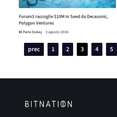
Forum3 raccoglie $10M In Seed da Decasonic,
Polygon Ventures
Di
Parte Dubey
3 agosto 2026
prec
1
2
3
4
5