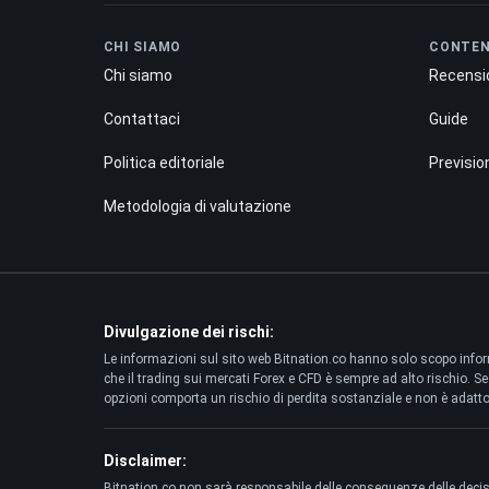
CHI SIAMO
CONTE
Chi siamo
Recensi
Contattaci
Guide
Politica editoriale
Previsio
Metodologia di valutazione
Divulgazione dei rischi:
Le informazioni sul sito web Bitnation.co hanno solo scopo inform
che il trading sui mercati Forex e CFD è sempre ad alto rischio. Seco
opzioni comporta un rischio di perdita sostanziale e non è adatto a 
Disclaimer:
Bitnation.co non sarà responsabile delle conseguenze delle decision