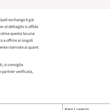
cipali exchange è già
r al dettaglio si affida
 colma questa lacuna
a offrire ai singoli
ente riservate ai quant
i, si consiglia
e partner verificata,
Kern Luxeron