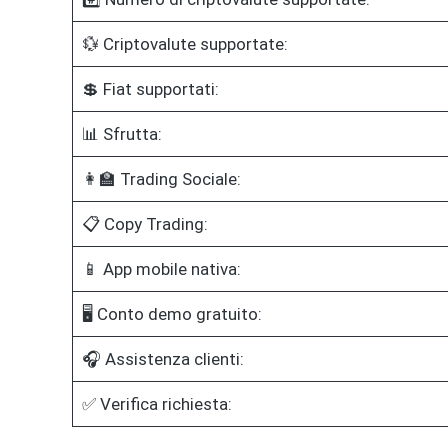
💱 Criptovalute supportate:
💲 Fiat supportati:
📊 Sfrutta:
👩‍🏫 Trading Sociale:
📋 Copy Trading:
📱 App mobile nativa:
🖥️ Conto demo gratuito:
🎧 Assistenza clienti:
✅ Verifica richiesta: