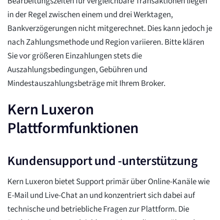
Bearbeitungszeiten für vergleichbare Transaktionen liegen
in der Regel zwischen einem und drei Werktagen,
Bankverzögerungen nicht mitgerechnet. Dies kann jedoch je
nach Zahlungsmethode und Region variieren. Bitte klären
Sie vor größeren Einzahlungen stets die
Auszahlungsbedingungen, Gebühren und
Mindestauszahlungsbeträge mit Ihrem Broker.
Kern Luxeron
Plattformfunktionen
Kundensupport und -unterstützung
Kern Luxeron bietet Support primär über Online-Kanäle wie
E-Mail und Live-Chat an und konzentriert sich dabei auf
technische und betriebliche Fragen zur Plattform. Die