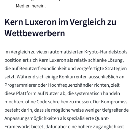
Medien herein.
Kern Luxeron im Vergleich zu
Wettbewerbern
Im Vergleich zu vielen automatisierten Krypto-Handelstools
positioniert sich Kern Luxeron als relativ schlanke Lösung,
die auf Benutzerfreundlichkeit und vorgefertigte Strategien
setzt. Während sich einige Konkurrenten ausschließlich an
Programmierer oder Hochfrequenzhändler richten, zielt
diese Plattform auf Nutzer ab, die systematisch handeln
möchten, ohne Code schreiben zu müssen. Der Kompromiss
besteht darin, dass sie möglicherweise weniger tiefgreifende
Anpassungsmöglichkeiten als spezialisierte Quant-
Frameworks bietet, dafür aber eine höhere Zugänglichkeit