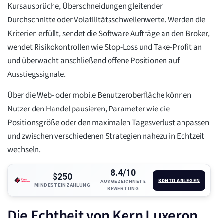
Kursausbrüche, Überschneidungen gleitender
Durchschnitte oder Volatilitätsschwellenwerte. Werden die
Kriterien erfüllt, sendet die Software Aufträge an den Broker,
wendet Risikokontrollen wie Stop-Loss und Take-Profit an
und überwacht anschließend offene Positionen auf
Ausstiegssignale.
Über die Web- oder mobile Benutzeroberfläche können
Nutzer den Handel pausieren, Parameter wie die
Positionsgröße oder den maximalen Tagesverlust anpassen
und zwischen verschiedenen Strategien nahezu in Echtzeit
wechseln.
8.4/10
$250
KONTO ANLEGEN
AUSGEZEICHNETE
MINDESTEINZAHLUNG
BEWERTUNG
Die Echtheit von Kern Luxeron