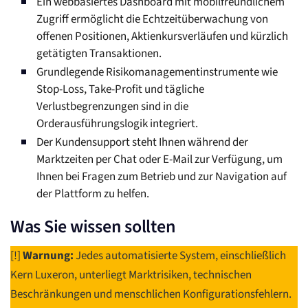
Ein webbasiertes Dashboard mit mobilfreundlichem
Zugriff ermöglicht die Echtzeitüberwachung von
offenen Positionen, Aktienkursverläufen und kürzlich
getätigten Transaktionen.
Grundlegende Risikomanagementinstrumente wie
Stop-Loss, Take-Profit und tägliche
Verlustbegrenzungen sind in die
Orderausführungslogik integriert.
Der Kundensupport steht Ihnen während der
Marktzeiten per Chat oder E-Mail zur Verfügung, um
Ihnen bei Fragen zum Betrieb und zur Navigation auf
der Plattform zu helfen.
Was Sie wissen sollten
[!]
Warnung:
Jedes automatisierte System, einschließlich
Kern Luxeron, unterliegt Marktrisiken, technischen
Beschränkungen und menschlichen Konfigurationsfehlern.