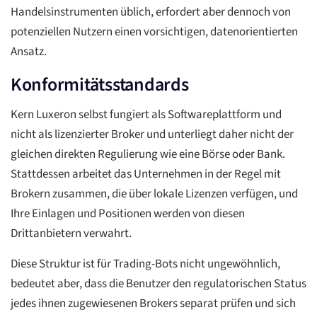
Handelsinstrumenten üblich, erfordert aber dennoch von
potenziellen Nutzern einen vorsichtigen, datenorientierten
Ansatz.
Konformitätsstandards
Kern Luxeron selbst fungiert als Softwareplattform und
nicht als lizenzierter Broker und unterliegt daher nicht der
gleichen direkten Regulierung wie eine Börse oder Bank.
Stattdessen arbeitet das Unternehmen in der Regel mit
Brokern zusammen, die über lokale Lizenzen verfügen, und
Ihre Einlagen und Positionen werden von diesen
Drittanbietern verwahrt.
Diese Struktur ist für Trading-Bots nicht ungewöhnlich,
bedeutet aber, dass die Benutzer den regulatorischen Status
jedes ihnen zugewiesenen Brokers separat prüfen und sich