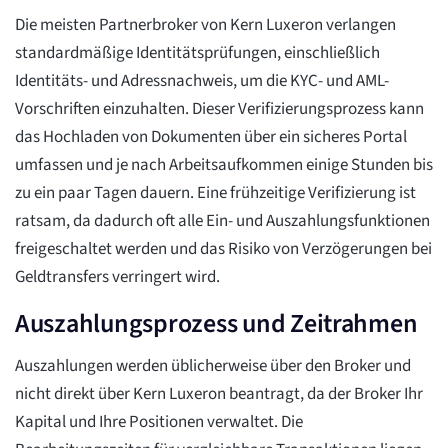
Die meisten Partnerbroker von Kern Luxeron verlangen
standardmäßige Identitätsprüfungen, einschließlich
Identitäts- und Adressnachweis, um die KYC- und AML-
Vorschriften einzuhalten. Dieser Verifizierungsprozess kann
das Hochladen von Dokumenten über ein sicheres Portal
umfassen und je nach Arbeitsaufkommen einige Stunden bis
zu ein paar Tagen dauern. Eine frühzeitige Verifizierung ist
ratsam, da dadurch oft alle Ein- und Auszahlungsfunktionen
freigeschaltet werden und das Risiko von Verzögerungen bei
Geldtransfers verringert wird.
Auszahlungsprozess und Zeitrahmen
Auszahlungen werden üblicherweise über den Broker und
nicht direkt über Kern Luxeron beantragt, da der Broker Ihr
Kapital und Ihre Positionen verwaltet. Die