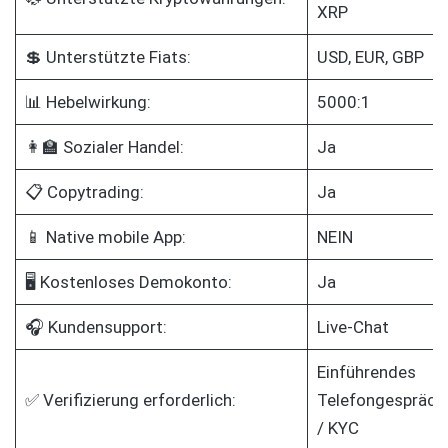
XRP
💲 Unterstützte Fiats:
USD, EUR, GBP
📊 Hebelwirkung:
5000:1
👩‍🏫 Sozialer Handel:
Ja
📋 Copytrading:
Ja
📱 Native mobile App:
NEIN
🖥️ Kostenloses Demokonto:
Ja
🎧 Kundensupport:
Live-Chat
Einführendes
✅ Verifizierung erforderlich:
Telefongespräch
/ KYC