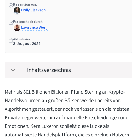
Rezension von:
Holly Clarkson
Faktencheck durch:
Lawrence Woriji
Aktualisiert:
3. August 2026
Inhaltsverzeichnis
Mehr als 801 Billionen Billionen Pfund Sterling an Krypto-
Handelsvolumen an großen Börsen werden bereits von
Algorithmen gesteuert, dennoch verlassen sich die meisten
Privatanleger weiterhin auf manuelle Entscheidungen und
Emotionen. Kern Luxeron schließt diese Lücke als
automatisierte Handelsplattform, die es einzelnen Nutzern