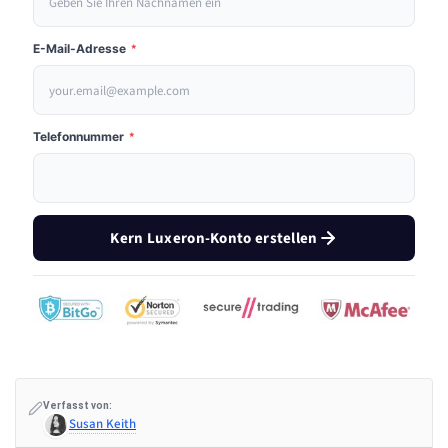
E-Mail-Adresse
*
Telefonnummer
*
Kern Luxeron-Konto erstellen
Verfasst von:
Susan Keith