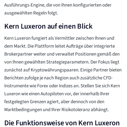
Ausführungs-Engine, die von Ihnen konfigurierten oder
ausgewählten Regeln folgt.
Kern Luxeron auf einen Blick
Kern Luxeron fungiert als Vermittler zwischen Ihnen und
dem Markt. Die Plattform leitet Aufträge über integrierte
Brokerpartner weiter und verwaltet Positionen gemäß den
von Ihnen gewählten Strategieparametern. Der Fokus liegt
zunächst auf Kryptowährungspaaren. Einige Partner bieten
Berichten zufolge je nach Region auch zusätzliche CFD-
Instrumente wie Forex oder Indizes an. Stellen Sie sich Kern
Luxeron wie einen Autopiloten vor, der innerhalb Ihrer
festgelegten Grenzen agiert, aber dennoch von den
Marktbedingungen und Ihrer Risikotoleranz abhängt.
Die Funktionsweise von Kern Luxeron