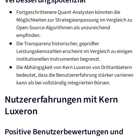
Fortgeschrittenere Quant-Analysten könnten die
Möglichkeiten zur Strategieanpassung im Vergleich zu
Open-Source-Algorithmen als unzureichend
empfinden.
Die Transparenz historischer, geprüfter
Leistungskennzahlen erscheint im Vergleich zu einigen
institutionellen Instrumenten begrenzt.
Die Abhängigkeit von Kern Luxeron von Drittanbietern
bedeutet, dass die Benutzererfahrung stärker variieren
kann als bei vollständig integrierten Börsen.
Nutzererfahrungen mit Kern
Luxeron
Positive Benutzerbewertungen und