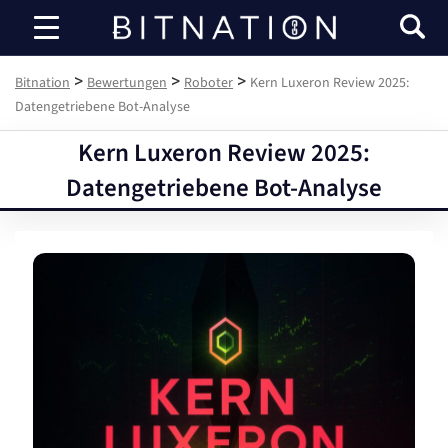
Bitnation
>
>
>
Bitnation
Bewertungen
Roboter
Kern Luxeron Review 2025:
Datengetriebene Bot-Analyse
Kern Luxeron Review 2025:
Datengetriebene Bot-Analyse