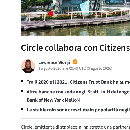
Circle collabora con Citizen
Lawrence Woriji
3 agosto 2026 alle 09:43 UTC
(
3 agosto 2026
)
Tra il 2020 e il 2021, Citizens Trust Bank ha aum
Altre banche con sede negli Stati Uniti detengo
Bank of New York Mello
N
Le stablecoin sono cresciute in popolarità negli
Circle, emittente di stablecoin, ha stretto una partner