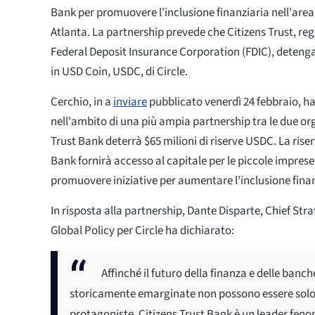
Bank per promuovere l'inclusione finanziaria nell'are
Atlanta. La partnership prevede che Citizens Trust, r
Federal Deposit Insurance Corporation (FDIC), detenga 
in USD Coin, USDC, di Circle.
Cerchio, in a
inviare
pubblicato venerdì 24 febbraio, h
nell'ambito di una più ampia partnership tra le due org
Trust Bank deterrà $65 milioni di riserve USDC. La ris
Bank fornirà accesso al capitale per le piccole imprese 
promuovere iniziative per aumentare l'inclusione fina
In risposta alla partnership, Dante Disparte, Chief Stra
Global Policy per Circle ha dichiarato:
Affinché il futuro della finanza e delle banch
storicamente emarginate non possono essere solo b
protagoniste. Citizens Trust Bank è un leader feno