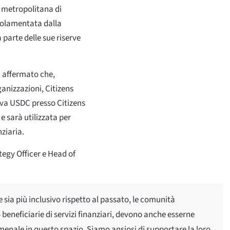
a metropolitana di
egolamentata dalla
parte delle sue riserve
a affermato che,
anizzazioni, Citizens
erva USDC presso Citizens
e sarà utilizzata per
nziaria.
tegy Officer e Head of
e sia più inclusivo rispetto al passato, le comunità
eneficiarie di servizi finanziari, devono anche esserne
menale in questo spazio. Siamo ansiosi di supportare la loro