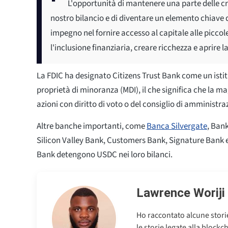
L'opportunità di mantenere una parte delle cre
nostro bilancio e di diventare un elemento chiave d
impegno nel fornire accesso al capitale alle piccol
l'inclusione finanziaria, creare ricchezza e aprire l
La FDIC ha designato Citizens Trust Bank come un istit
proprietà di minoranza (MDI), il che significa che la m
azioni con diritto di voto o del consiglio di amminist
Altre banche importanti, come
Banca Silvergate
, Ban
Silicon Valley Bank, Customers Bank, Signature Ban
Bank detengono USDC nei loro bilanci.
Lawrence Woriji
Ho raccontato alcune storie
le storie legate alla block