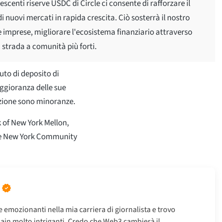
scenti riserve USDC di Circle ci consente di rafforzare il
i nuovi mercati in rapida crescita. Ciò sosterrà il nostro
e imprese, migliorare l'ecosistema finanziario attraverso
a strada a comunità più forti.
uto di deposito di
aggioranza delle sue
razione sono minoranze.
k of New York Mellon,
k e New York Community
 emozionanti nella mia carriera di giornalista e trovo
chain molto intriganti. Credo che Web3 cambierà il