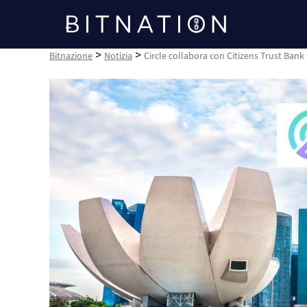
Bitnazione
>
>
Bitnazione
Notizia
Circle collabora con Citizens Trust Bank