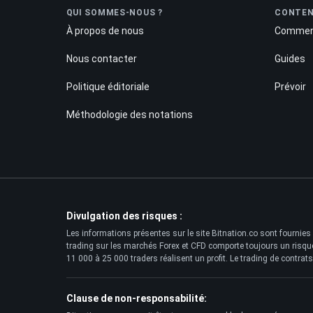
QUI SOMMES-NOUS ?
CONTE
À propos de nous
Commen
Nous contacter
Guides
Politique éditoriale
Prévoir
Méthodologie des notations
Divulgation des risques :
Les informations présentes sur le site Bitnation.co sont fournies 
trading sur les marchés Forex et CFD comporte toujours un risque é
11 000 à 25 000 traders réalisent un profit. Le trading de contrat
Clause de non-responsabilité: