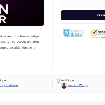
Crée
ant passer pour Roxun Ledger.
itnation et recevez un jeton
our vous aider lors de la
 par :
Vérifié par :
olly Clarkson
Laurent Woriji