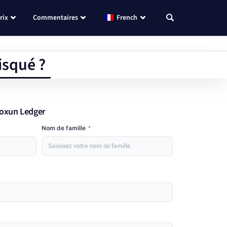
rix
Commentaires
French
isqué ?
Roxun Ledger
Nom de famille
*