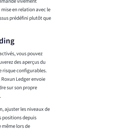
commande vivement
a mise en relation avec le
essus prédéfini plutôt que
ading
 activés, vous pouvez
uverez des aperçus du
 risque configurables.
e, Roxun Ledger envoie
dre sur son propre
.
 ajuster les niveaux de
s positions depuis
le même lors de