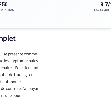
250
8.7/
 MINIMAL
EXCELLENT
mplet
qui se présente comme
 que les cryptomonnaies
rtenaires. Fonctionnant
outils de trading semi-
nt autonome.
de contrôle s'appuyant
e ni une bourse