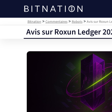
Bitnation
>
>
>
Bitnation
Commentaires
Robots
Avis sur Roxun Le
Avis sur Roxun Ledger 2025