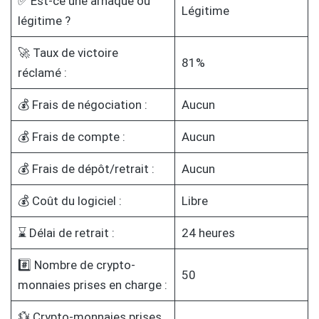
✅ Est-ce une arnaque ou
Légitime
légitime ?
🚀 Taux de victoire
81%
réclamé :
💰 Frais de négociation :
Aucun
💰 Frais de compte :
Aucun
💰 Frais de dépôt/retrait :
Aucun
💰 Coût du logiciel :
Libre
⌛ Délai de retrait :
24 heures
#️⃣ Nombre de crypto-
50
monnaies prises en charge :
💱 Crypto-monnaies prises