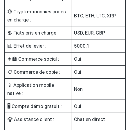
💱 Crypto-monnaies prises
BTC, ETH, LTC, XRP
en charge :
💲 Fiats pris en charge :
USD, EUR, GBP
📊 Effet de levier :
5000:1
👩‍🏫 Commerce social :
Oui
📋 Commerce de copie :
Oui
📱 Application mobile
Non
native :
🖥️ Compte démo gratuit :
Oui
🎧 Assistance client :
Chat en direct