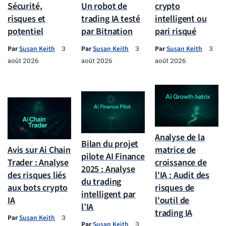
Sécurité,
Un robot de
crypto
risques et
trading IA testé
intelligent ou
potentiel
par Bitnation
pari risqué
Par
Susan Keith
Par
Susan Keith
Par
Susan Keith
3
3
3
août 2026
août 2026
août 2026
Analyse de la
Bilan du projet
Avis sur Ai Chain
matrice de
pilote AI Finance
Trader : Analyse
croissance de
2025 : Analyse
des risques liés
l'IA : Audit des
du trading
aux bots crypto
risques de
intelligent par
IA
l'outil de
l’IA
trading IA
Par
Susan Keith
3
Par
Susan Keith
3