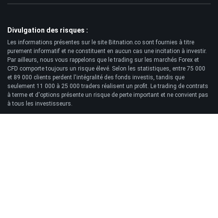
Divulgation des risques :
Les informations présentes sur le site Bitnation.co sont fournies à titre
purement informatif et ne constituent en aucun cas une incitation à investir.
Par ailleurs, nous vous rappelons que le trading sur les marchés Forex et
CFD comporte toujours un risque élevé. Selon les statistiques, entre 75 000
et 89 000 clients perdent l'intégralité des fonds investis, tandis que
seulement 11 000 à 25 000 traders réalisent un profit. Le trading de contrats
à terme et d'options présente un risque de perte important et ne convient pas
à tous les investisseurs.
Clause de non-responsabilité:
Bitnation.co ne saurait être tenu responsable des conséquences des
décisions de trading prises par le Client ni de la perte éventuelle de son
capital résultant de l'utilisation de ce site web et des informations qui y sont
publiées.
© 2026 Bitnation Ltd. Tous droits réservés.