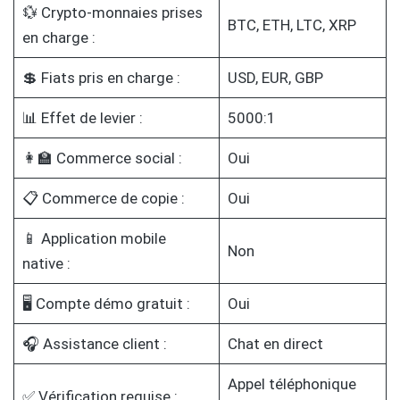
💱 Crypto-monnaies prises
BTC, ETH, LTC, XRP
en charge :
💲 Fiats pris en charge :
USD, EUR, GBP
📊 Effet de levier :
5000:1
👩‍🏫 Commerce social :
Oui
📋 Commerce de copie :
Oui
📱 Application mobile
Non
native :
🖥️ Compte démo gratuit :
Oui
🎧 Assistance client :
Chat en direct
Appel téléphonique
✅ Vérification requise :