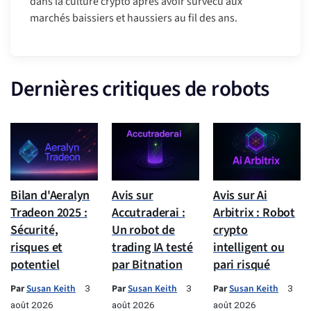
dans la culture crypto après avoir survécu aux
marchés baissiers et haussiers au fil des ans.
Dernières critiques de robots
Bilan d'Aeralyn
Avis sur
Avis sur Ai
Tradeon 2025 :
Accutraderai :
Arbitrix : Robot
Sécurité,
Un robot de
crypto
risques et
trading IA testé
intelligent ou
potentiel
par Bitnation
pari risqué
Par
Susan Keith
Par
Susan Keith
Par
Susan Keith
3
3
3
août 2026
août 2026
août 2026