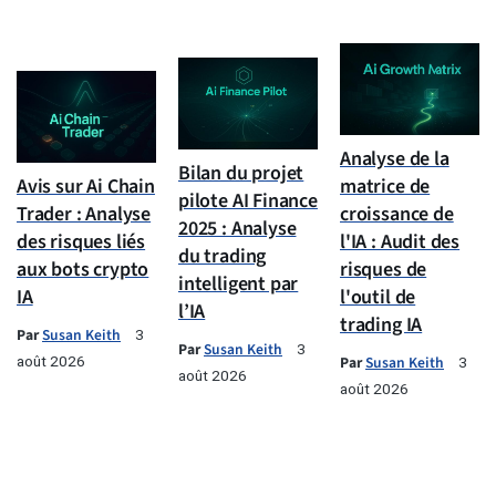
Analyse de la
Bilan du projet
Avis sur Ai Chain
matrice de
pilote AI Finance
Trader : Analyse
croissance de
2025 : Analyse
des risques liés
l'IA : Audit des
du trading
aux bots crypto
risques de
intelligent par
IA
l'outil de
l’IA
trading IA
Par
Susan Keith
3
Par
Susan Keith
3
août 2026
Par
Susan Keith
3
août 2026
août 2026