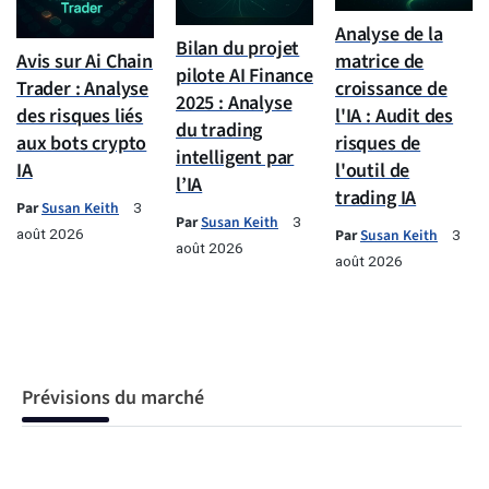
Analyse de la
Bilan du projet
Avis sur Ai Chain
matrice de
pilote AI Finance
Trader : Analyse
croissance de
2025 : Analyse
des risques liés
l'IA : Audit des
du trading
aux bots crypto
risques de
intelligent par
IA
l'outil de
l’IA
trading IA
Par
Susan Keith
3
Par
Susan Keith
3
août 2026
Par
Susan Keith
3
août 2026
août 2026
Prévisions du marché