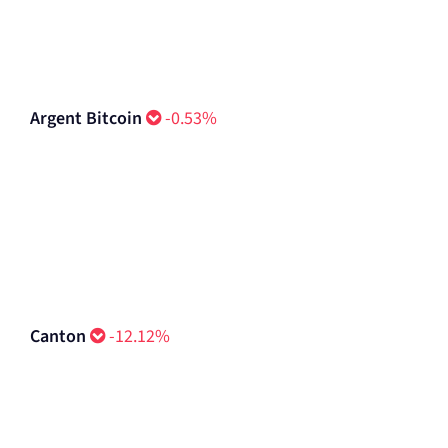
Gramme (anciennement Toncoin)
-1.86%
Argent Bitcoin
-0.53%