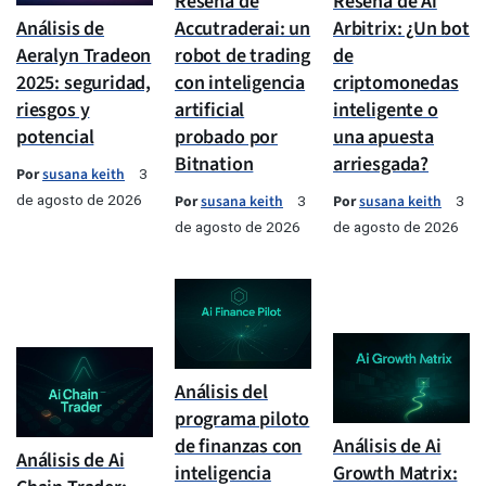
Reseña de
Reseña de Ai
Análisis de
Accutraderai: un
Arbitrix: ¿Un bot
Aeralyn Tradeon
robot de trading
de
2025: seguridad,
con inteligencia
criptomonedas
riesgos y
artificial
inteligente o
potencial
probado por
una apuesta
Bitnation
arriesgada?
Por
susana keith
3
de agosto de 2026
Por
susana keith
Por
susana keith
3
3
de agosto de 2026
de agosto de 2026
Análisis del
programa piloto
de finanzas con
Análisis de Ai
Análisis de Ai
inteligencia
Growth Matrix: