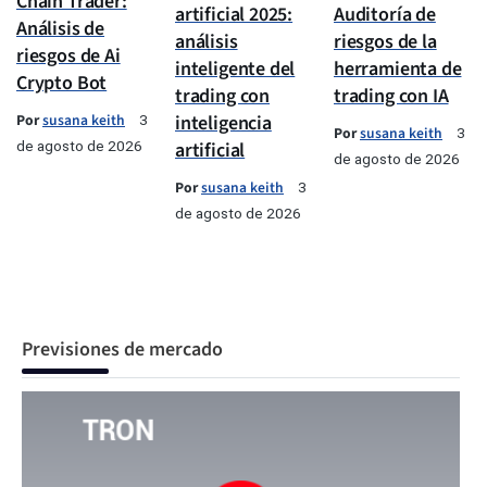
Chain Trader:
artificial 2025:
Auditoría de
Análisis de
análisis
riesgos de la
riesgos de Ai
inteligente del
herramienta de
Crypto Bot
trading con
trading con IA
Por
susana keith
inteligencia
3
Por
susana keith
3
de agosto de 2026
artificial
de agosto de 2026
Por
susana keith
3
de agosto de 2026
Previsiones de mercado