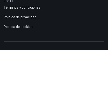
LEGAL
Términos y condiciones
Política de privacidad
Política de cookies
Divulgación de riesgos:
La información del sitio web Bitnation.co es solo para fines informativos y
no constituye una motivación ni una sugerencia para que los visitantes
inviertan dinero. Además, le advertimos que operar en los mercados Forex y
CFD siempre conlleva un alto riesgo. Según las estadísticas, entre el 75 y el
891% de los clientes pierden sus fondos invertidos y solo entre el 11 y el
251% de los operadores obtienen ganancias. Operar con futuros y opciones
conlleva un riesgo considerable de pérdida y no es adecuado para todos los
inversores.
Descargo de responsabilidad: