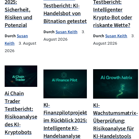
2025:
Testbericht:
Testbericht: KI-
Sicherheit,
Intelligenter
Handelsbot von
Risiken und
Krypto-Bot oder
Bitnation getestet
Potenzial
riskante Wette?
Durch
Susan Keith
3.
Durch
Susan
Durch
Susan Keith
3.
August 2026
Keith
3. August
August 2026
2026
Ai Chain
Trader
KI-
KI-
Testbericht:
Finanzpilotprojekt
Wachstumsmatrix-
Risikoanalyse
im Rückblick 2025:
Überprüfung:
des KI-
Intelligente KI-
Risikoanalyse für
Kryptobots
Handelsanalyse
KI-Handelstools