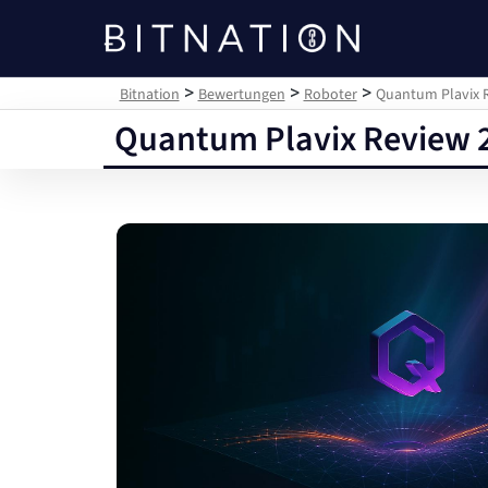
Bitnation
>
>
>
Bitnation
Bewertungen
Roboter
Quantum Plavix R
Quantum Plavix Review 2