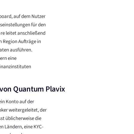
board, auf dem Nutzer
seinstellungen für den
re leitet anschließend
ch Region Aufträge in
aten ausführen.
dern eine
inanzinstituten
e von Quantum Plavix
in Konto auf der
ker weitergeleitet, der
st üblicherweise die
en Ländern, eine KYC-