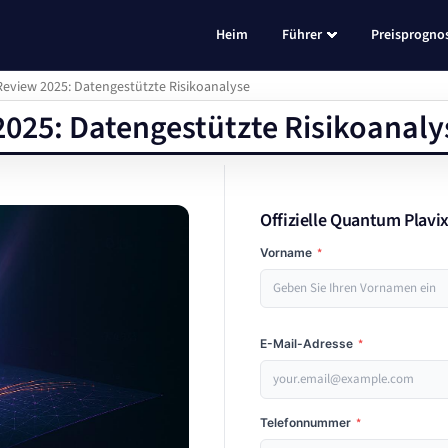
Heim
Führer
Preisprogno
eview 2025: Datengestützte Risikoanalyse
025: Datengestützte Risikoanaly
Offizielle Quantum Plavi
Vorname
*
E-Mail-Adresse
*
Telefonnummer
*