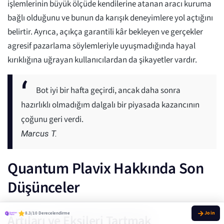
işlemlerinin büyük ölçüde kendilerine atanan aracı kuruma
bağlı olduğunu ve bunun da karışık deneyimlere yol açtığını
belirtir. Ayrıca, açıkça garantili kâr bekleyen ve gerçekler
agresif pazarlama söylemleriyle uyuşmadığında hayal
kırıklığına uğrayan kullanıcılardan da şikayetler vardır.
Bot iyi bir hafta geçirdi, ancak daha sonra
hazırlıklı olmadığım dalgalı bir piyasada kazancının
çoğunu geri verdi.
Marcus T.
Quantum Plavix Hakkında Son
Düşünceler
8.3/10 Derecelendirme
Artıları ve Eksileri Tartmak