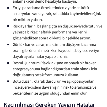
anlamak için demo hesabıyla başlayın.
En iyi pazarlama örneklerinden ziyade en kötü
senaryoları varsayarak, rahatlıkla kaybedebileceğiniz
bir miktarı yatırın.
Risk ayarlarını başlangıçta en düşük seviyede tutun ve
yalnızca birkaç haftalık performans verilerini
gözlemledikten sonra dikkatli bir şekilde artırın.
Günlük kar ve zarar, maksimum düşüş ve kazanma
oranı gibi önemli metrikleri kaydedin, böylece veriye
dayalı ayarlamalar yapabilirsiniz.
Resmi Quantum Plavix akışına ve onaylı bir broker
entegrasyonuna bağlandığınızdan emin olmak için
doğrulanmış ortak formumuzu kullanın.
Botu düzenli olarak durdurun ve açık pozisyonları
inceleyerek işlem davranışının risk toleransınıza ve
beklentilerinize uygun olduğundan emin olun.
Kaçınılması Gereken Yaygın Hatalar