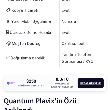
📋 Kopya Ticareti:
Evet
📱 Yerel Mobil Uygulama:
Numara
🖥️ Ücretsiz Demo Hesabı:
Evet
🎧 Müşteri Desteği:
Canlı sohbet
Tanıtım Telefon
✅ Doğrulama gerekli:
Görüşmesi / KYC
8.3/10
$250
HESAP OLUŞTUR
MÜKEMMEL
MINIMUM DEPOZITO
DERECELENDIRME
Quantum Plavix'in Özü