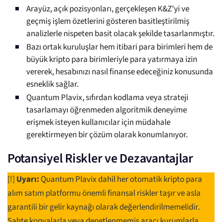
Arayüz, açık pozisyonları, gerçekleşen K&Z'yi ve
geçmiş işlem özetlerini gösteren basitleştirilmiş
analizlerle nispeten basit olacak şekilde tasarlanmıştır.
Bazı ortak kuruluşlar hem itibari para birimleri hem de
büyük kripto para birimleriyle para yatırmaya izin
vererek, hesabınızı nasıl finanse edeceğiniz konusunda
esneklik sağlar.
Quantum Plavix, sıfırdan kodlama veya strateji
tasarlamayı öğrenmeden algoritmik deneyime
erişmek isteyen kullanıcılar için müdahale
gerektirmeyen bir çözüm olarak konumlanıyor.
Potansiyel Riskler ve Dezavantajlar
[!]
Uyarı:
Quantum Plavix dahil her otomatik kripto para
alım satım platformu önemli finansal riskler taşır ve asla
garantili bir gelir kaynağı olarak değerlendirilmemelidir.
Sahte kopyalarla veya denetlenmemiş aracı kurumlarla