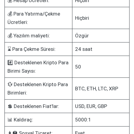
💰 Hesap Ücretleri:
Hiçbiri
💰 Para Yatırma/Çekme
Hiçbiri
Ücretleri:
💰 Yazılım maliyeti:
Özgür
⌛ Para Çekme Süresi:
24 saat
#️⃣ Desteklenen Kripto Para
50
Birimi Sayısı:
💱 Desteklenen Kripto Para
BTC, ETH, LTC, XRP
Birimleri:
💲 Desteklenen Fiat'lar:
USD, EUR, GBP
📊 Kaldıraç:
5000:1
👩‍🏫 Sosyal Ticaret:
Evet