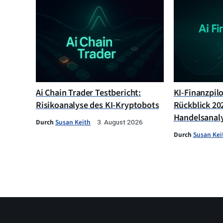
Ai Chain Trader Testbericht:
KI-Finanzpil
Risikoanalyse des KI-Kryptobots
Rückblick 202
Handelsanal
Durch
Susan Keith
3. August 2026
Durch
Susan Kei