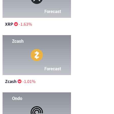
XRP
-1.63%
Zcash
-1.01%