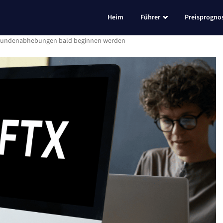
Heim
Führer
Preisprogno
s Kundenabhebungen bald beginnen werden