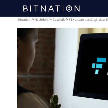
Bitnation
>
>
>
Bitnation
Nachricht
Geschäft
FTX Japan bestätigt, das