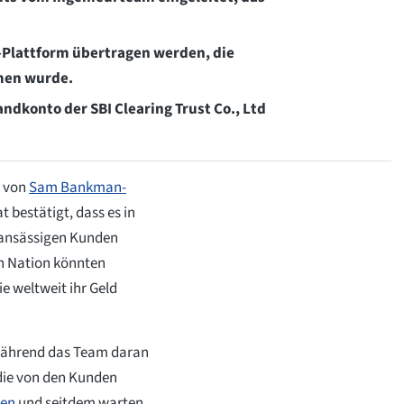
id-Plattform übertragen werden, die
men wurde.
ndkonto der SBI Clearing Trust Co., Ltd
t von
Sam Bankman-
 bestätigt, dass es in
n ansässigen Kunden
n Nation könnten
ie weltweit ihr Geld
 während das Team daran
 die von den Kunden
ren
und seitdem warten