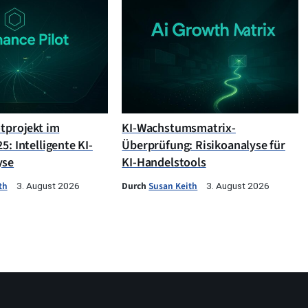
otprojekt im
KI-Wachstumsmatrix-
5: Intelligente KI-
Überprüfung: Risikoanalyse für
yse
KI-Handelstools
th
Durch
Susan Keith
3. August 2026
3. August 2026