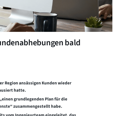
 Kundenabhebungen bald
der Region ansässigen Kunden wieder
usiert hatte.
n „einen grundlegenden Plan für die
enste“ zusammengestellt habe.
its vom Ingenieurteam eingeleitet, das