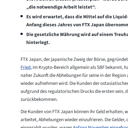
„die notwendige Arbeit leistet“.
Es wird erwartet, dass die Mittel auf die Liqu
Anfang dieses Jahres von FTX Japan übernom
Die gesetzliche Währung wird auf einem Treuha
hinterlegt.
FTX Japan, der japanische Zweig der Börse, gegründe
Fried
, im Krypto-Bereich allgemein als SBF bekannt, hat
naher Zukunft die Abhebungen für seine in der Regio
wieder aufnehmen wird. Die Kunden der ostasiatische
aufgrund des regulatorischen Drucks die ersten sein, d
zurückbekommen.
Die Kunden von FTX Japan können ihr Geld erhalten,
arbeitet, Abhebungen wieder einzufrieren. Die Gelder,
eingezahlt wurden, waren
Anfang November eingefro