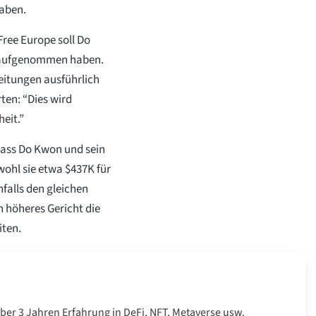
haben.
Free Europe soll Do
ć aufgenommen haben.
eitungen ausführlich
ten: “Dies wird
eit.”
dass Do Kwon und sein
ohl sie etwa $437K für
falls den gleichen
n höheres Gericht die
iten.
über 3 Jahren Erfahrung in DeFi, NFT, Metaverse usw.