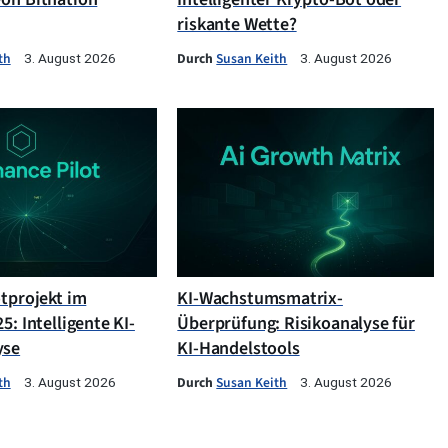
riskante Wette?
th
Durch
Susan Keith
3. August 2026
3. August 2026
otprojekt im
KI-Wachstumsmatrix-
5: Intelligente KI-
Überprüfung: Risikoanalyse für
yse
KI-Handelstools
th
Durch
Susan Keith
3. August 2026
3. August 2026