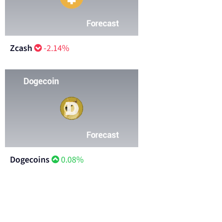
Zcash
-2.14%
Dogecoins
0.08%