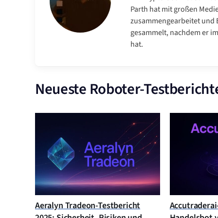
Parth hat mit großen Medi
zusammengearbeitet und E
gesammelt, nachdem er im 
hat.
Neueste Roboter-Testbericht
Aeralyn Tradeon-Testbericht
Accutraderai-
2025: Sicherheit, Risiken und
Handelsbot v