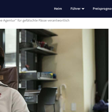
Heim
Führer
Preisprogno
 Agentur“ für gefälschte Pässe verantwortlich