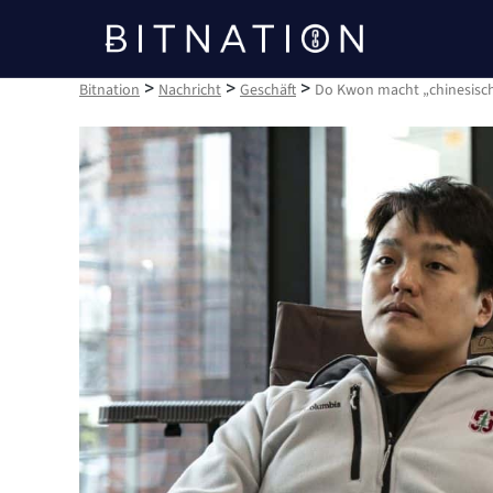
Bitnation
>
>
>
Bitnation
Nachricht
Geschäft
Do Kwon macht „chinesische