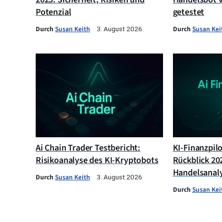
Potenzial
getestet
Durch
Susan Keith
Durch
Susan Kei
3. August 2026
Ai Chain Trader Testbericht:
KI-Finanzpil
Risikoanalyse des KI-Kryptobots
Rückblick 202
Handelsanal
Durch
Susan Keith
3. August 2026
Durch
Susan Kei