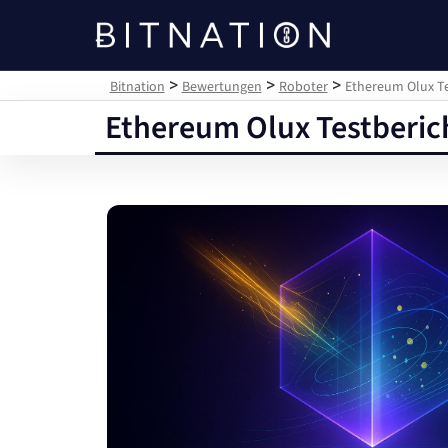
Bitnation
>
>
>
Bitnation
Bewertungen
Roboter
Ethereum Olux Te
Ethereum Olux Testberich