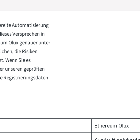
ereite Automatisierung
dieses Versprechen in
reum Olux genauer unter
chen, die Risiken
st. Wenn Sie es
ber unseren geprüften
hre Registrierungsdaten
Ethereum Olux
Krypto-Handelsrob