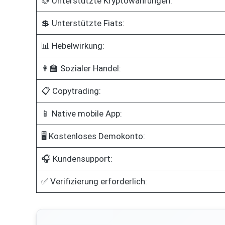
💱 Unterstützte Kryptowährungen:
💲 Unterstützte Fiats:
📊 Hebelwirkung:
👩‍🏫 Sozialer Handel:
📋 Copytrading:
📱 Native mobile App:
🖥️ Kostenloses Demokonto:
🎧 Kundensupport:
✅ Verifizierung erforderlich: