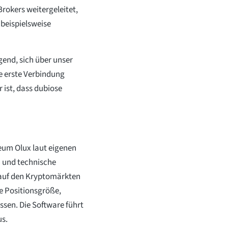
rokers weitergeleitet,
 beispielsweise
gend, sich über unser
re erste Verbindung
 ist, dass dubiose
reum Olux laut eigenen
n und technische
 auf den Kryptomärkten
ie Positionsgröße,
sen. Die Software führt
us.