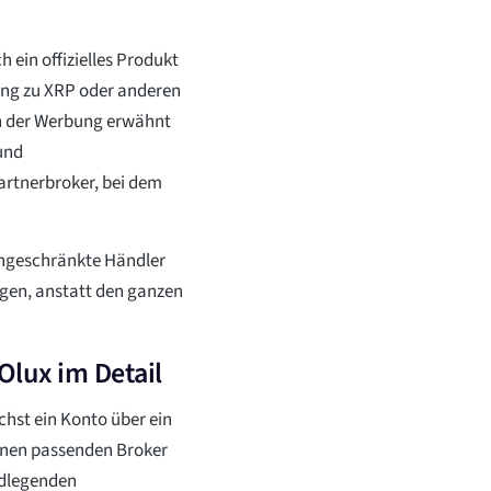
ein offizielles Produkt
ung zu XRP oder anderen
n der Werbung erwähnt
 und
artnerbroker, bei dem
ingeschränkte Händler
ugen, anstatt den ganzen
lux im Detail
chst ein Konto über ein
einen passenden Broker
ndlegenden