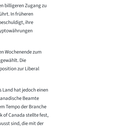
 billigeren Zugang zu
ührt. In früheren
eschuldigt, ihre
Kryptowährungen
enen Wochenende zum
 gewählt. Die
position zur Liberal
s Land hat jedoch einen
kanadische Beamte
dem Tempo der Branche
of Canada stellte fest,
usst sind, die mit der