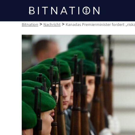
Bitnation
>
>
Bitnation
Nachricht
Kanadas Premierminister fordert „risk