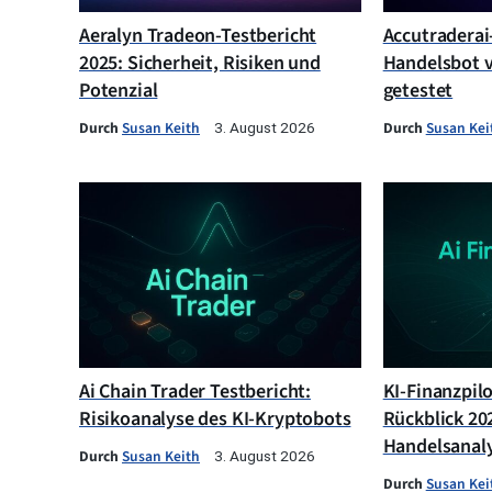
Aeralyn Tradeon-Testbericht
Accutraderai-
2025: Sicherheit, Risiken und
Handelsbot v
Potenzial
getestet
Durch
Susan Keith
Durch
Susan Kei
3. August 2026
Ai Chain Trader Testbericht:
KI-Finanzpil
Risikoanalyse des KI-Kryptobots
Rückblick 202
Handelsanal
Durch
Susan Keith
3. August 2026
Durch
Susan Kei