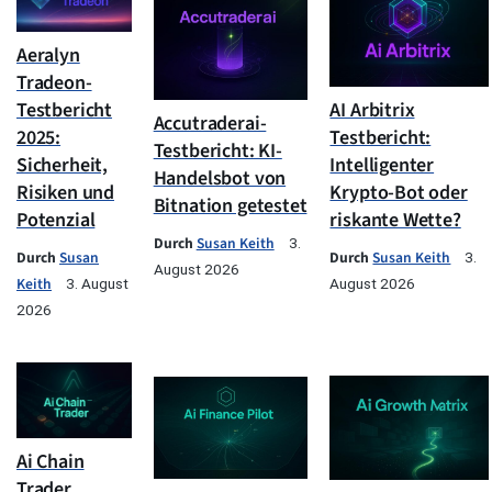
Aeralyn
Tradeon-
Testbericht
AI Arbitrix
Accutraderai-
2025:
Testbericht:
Testbericht: KI-
Sicherheit,
Intelligenter
Handelsbot von
Risiken und
Krypto-Bot oder
Bitnation getestet
Potenzial
riskante Wette?
Durch
Susan Keith
3.
Durch
Susan
Durch
Susan Keith
3.
August 2026
Keith
3. August
August 2026
2026
Ai Chain
Trader