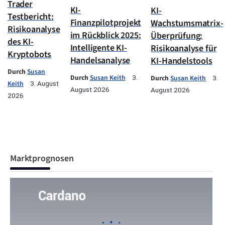
Trader
KI-
KI-
Testbericht:
Finanzpilotprojekt
Wachstumsmatrix-
Risikoanalyse
im Rückblick 2025:
Überprüfung:
des KI-
Intelligente KI-
Risikoanalyse für
Kryptobots
Handelsanalyse
KI-Handelstools
Durch
Susan
Durch
Susan Keith
3.
Durch
Susan Keith
3.
Keith
3. August
August 2026
August 2026
2026
Marktprognosen