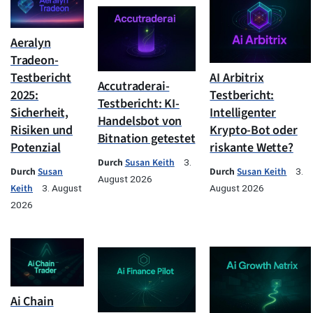
Aeralyn
Tradeon-
Testbericht
AI Arbitrix
Accutraderai-
2025:
Testbericht:
Testbericht: KI-
Sicherheit,
Intelligenter
Handelsbot von
Risiken und
Krypto-Bot oder
Bitnation getestet
Potenzial
riskante Wette?
Durch
Susan Keith
3.
Durch
Susan
Durch
Susan Keith
3.
August 2026
Keith
3. August
August 2026
2026
Ai Chain