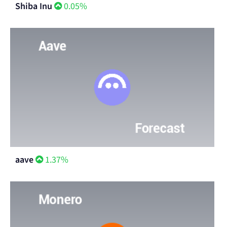
Shiba Inu
0.05%
aave
1.37%