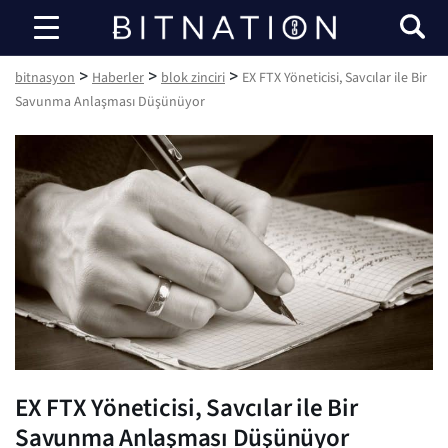
bitnasyon
>
>
>
bitnasyon
Haberler
blok zinciri
EX FTX Yöneticisi, Savcılar ile Bir
Savunma Anlaşması Düşünüyor
EX FTX Yöneticisi, Savcılar ile Bir
Savunma Anlaşması Düşünüyor