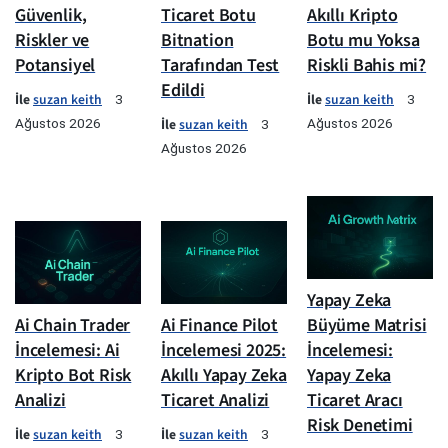
Güvenlik,
Ticaret Botu
Akıllı Kripto
Riskler ve
Bitnation
Botu mu Yoksa
Potansiyel
Tarafından Test
Riskli Bahis mi?
Edildi
İle
suzan keith
İle
suzan keith
3
3
Ağustos 2026
İle
suzan keith
Ağustos 2026
3
Ağustos 2026
Yapay Zeka
Ai Chain Trader
Ai Finance Pilot
Büyüme Matrisi
İncelemesi: Ai
İncelemesi 2025:
İncelemesi:
Kripto Bot Risk
Akıllı Yapay Zeka
Yapay Zeka
Analizi
Ticaret Analizi
Ticaret Aracı
Risk Denetimi
İle
suzan keith
İle
suzan keith
3
3