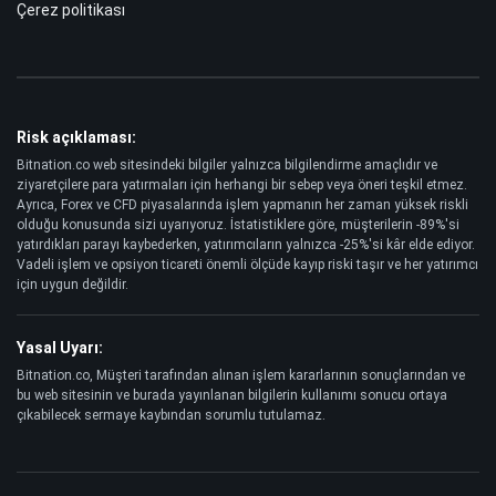
Çerez politikası
Risk açıklaması:
Bitnation.co web sitesindeki bilgiler yalnızca bilgilendirme amaçlıdır ve
ziyaretçilere para yatırmaları için herhangi bir sebep veya öneri teşkil etmez.
Ayrıca, Forex ve CFD piyasalarında işlem yapmanın her zaman yüksek riskli
olduğu konusunda sizi uyarıyoruz. İstatistiklere göre, müşterilerin -89%'si
yatırdıkları parayı kaybederken, yatırımcıların yalnızca -25%'si kâr elde ediyor.
Vadeli işlem ve opsiyon ticareti önemli ölçüde kayıp riski taşır ve her yatırımcı
için uygun değildir.
Yasal Uyarı:
Bitnation.co, Müşteri tarafından alınan işlem kararlarının sonuçlarından ve
bu web sitesinin ve burada yayınlanan bilgilerin kullanımı sonucu ortaya
çıkabilecek sermaye kaybından sorumlu tutulamaz.