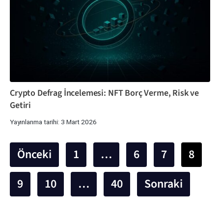
Crypto Defrag İncelemesi: NFT Borç Verme, Risk ve
Getiri
Yayınlanma tarihi: 3 Mart 2026
Önceki
1
…
6
7
8
9
10
…
40
Sonraki