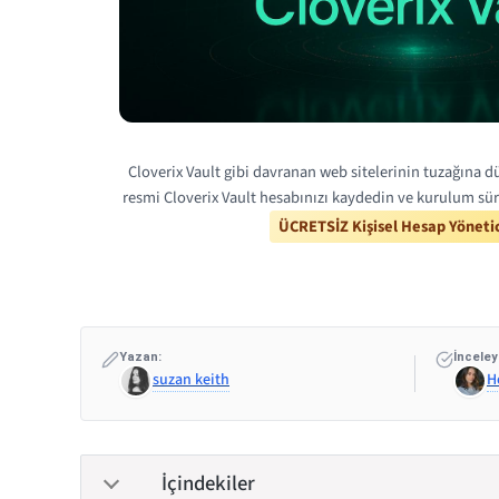
Cloverix Vault gibi davranan web sitelerinin tuzağına d
resmi Cloverix Vault hesabınızı kaydedin ve kurulum sür
ÜCRETSİZ Kişisel Hesap Yönetic
Yazan:
İnceley
suzan keith
H
İçindekiler