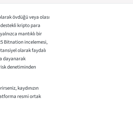
 olarak övdüğü veya olası
destekli kripto para
yalnızca mantıklı bir
025 Bitnation incelemesi,
tansiyel olarak faydalı
lara dayanarak
 risk denetiminden
irseniz, kaydınızın
latforma resmi ortak