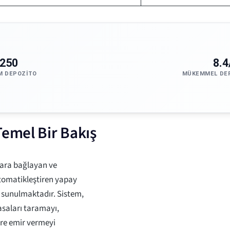
250
8.4
M DEPOZITO
MÜKEMMEL DE
Temel Bir Bakış
lara bağlayan ve
otomatikleştiren yapay
k sunulmaktadır. Sistem,
asaları taramayı,
göre emir vermeyi