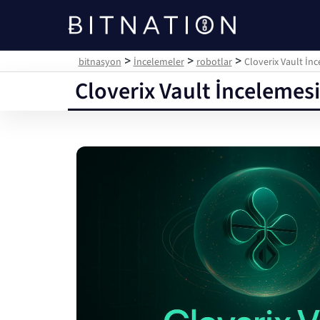
bitnasyon
>
>
>
bitnasyon
İncelemeler
robotlar
Cloverix Vault İn
Cloverix Vault İncelemes