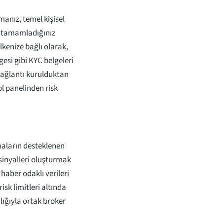
manız, temel kişisel
nı tamamladığınız
lkenize bağlı olarak,
esi gibi KYC belgeleri
 bağlantı kurulduktan
ol panelinden risk
tmaların desteklenen
 sinyalleri oluşturmak
 haber odaklı verileri
risk limitleri altında
ılığıyla ortak broker