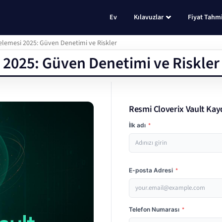
Ev
Kılavuzlar
Fiyat Tahmi
celemesi 2025: Güven Denetimi ve Riskler
i 2025: Güven Denetimi ve Riskler
Resmi Cloverix Vault Kay
İlk adı
*
E-posta Adresi
*
Telefon Numarası
*