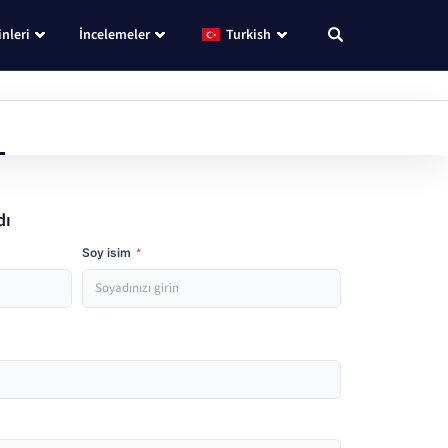
nleri
İncelemeler
Turkish
dı
Soy isim
*