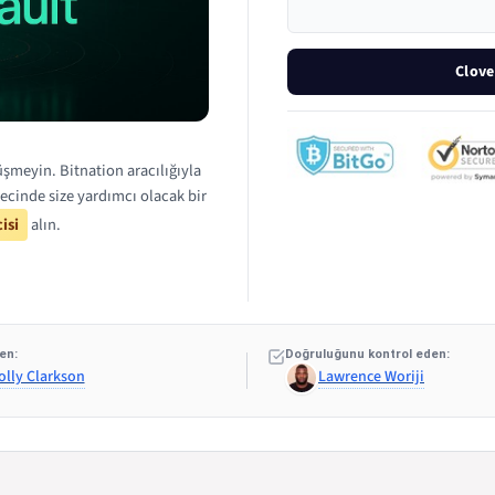
Clove
üşmeyin. Bitnation aracılığıyla
ecinde size yardımcı olacak bir
isi
alın.
en:
Doğruluğunu kontrol eden:
olly Clarkson
Lawrence Woriji