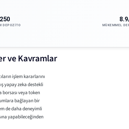
250
8.9
M DEPOZITO
MÜKEMMEL DE
ler ve Kavramlar
ıların işlem kararlarını
ış yapay zeka destekli
ra borsası veya token
urumlara bağlayan bir
hem de daha deneyimli
aşına yapabileceğinden