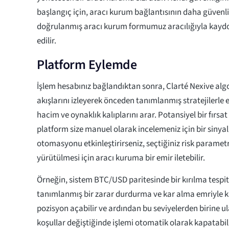
başlangıç için, aracı kurum bağlantısının daha güvenli 
doğrulanmış aracı kurum formumuz aracılığıyla kaydo
edilir.
Platform Eylemde
İşlem hesabınız bağlandıktan sonra, Clarté Nexive algo
akışlarını izleyerek önceden tanımlanmış stratejilerle e
hacim ve oynaklık kalıplarını arar. Potansiyel bir fırsat 
platform size manuel olarak incelemeniz için bir sinyal
otomasyonu etkinleştirirseniz, seçtiğiniz risk parametr
yürütülmesi için aracı kuruma bir emir iletebilir.
Örneğin, sistem BTC/USD paritesinde bir kırılma tespit
tanımlanmış bir zarar durdurma ve kar alma emriyle kü
pozisyon açabilir ve ardından bu seviyelerden birine u
koşullar değiştiğinde işlemi otomatik olarak kapatabili