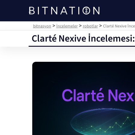
bitnasyon
>
>
>
bitnasyon
İncelemeler
robotlar
Clarté Nexive İnc
Clarté Nexive İncelemesi