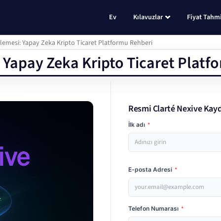
Ev
Kılavuzlar
Fiyat Tahmi
elemesi: Yapay Zeka Kripto Ticaret Platformu Rehberi
: Yapay Zeka Kripto Ticaret Platf
Resmi Clarté Nexive Kayd
İlk adı
*
E-posta Adresi
*
Telefon Numarası
*