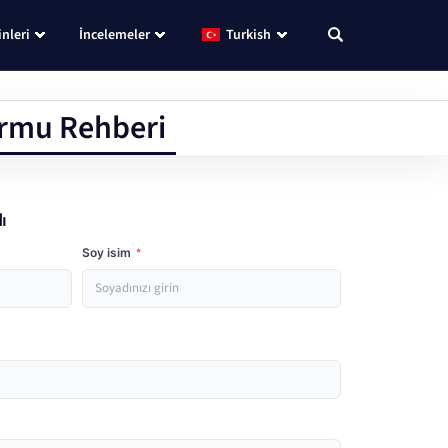
nleri
İncelemeler
Turkish
ormu Rehberi
ı
Soy isim
*