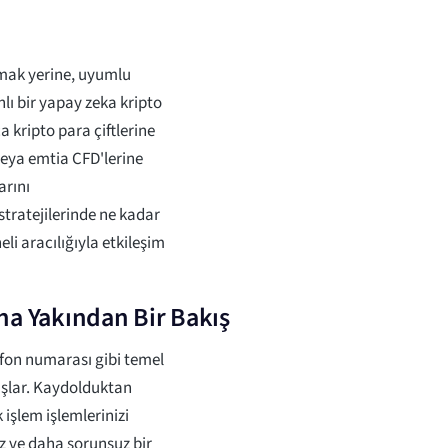
tmak yerine, uyumlu
lı bir yapay zeka kripto
a kripto para çiftlerine
veya emtia CFD'lerine
arını
 stratejilerinde ne kadar
eli aracılığıyla etkileşim
ha Yakından Bir Bakış
efon numarası gibi temel
başlar. Kaydolduktan
işlem işlemlerinizi
iz ve daha sorunsuz bir