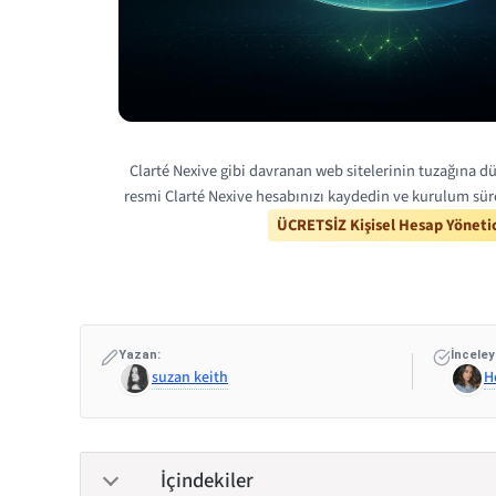
Clarté Nexive gibi davranan web sitelerinin tuzağına dü
resmi Clarté Nexive hesabınızı kaydedin ve kurulum sür
ÜCRETSİZ Kişisel Hesap Yönetic
Yazan:
İnceley
suzan keith
H
İçindekiler