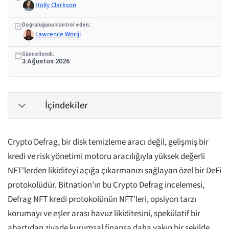
Holly Clarkson
Doğruluğunu kontrol eden:
Lawrence Woriji
Güncellendi:
3 Ağustos 2026
İçindekiler
Crypto Defrag, bir disk temizleme aracı değil, gelişmiş bir
kredi ve risk yönetimi motoru aracılığıyla yüksek değerli
NFT'lerden likiditeyi açığa çıkarmanızı sağlayan özel bir DeFi
protokolüdür. Bitnation'ın bu Crypto Defrag incelemesi,
Defrag NFT kredi protokolünün NFT'leri, opsiyon tarzı
korumayı ve eşler arası havuz likiditesini, spekülatif bir
abartıdan ziyade kurumsal finansa daha yakın bir şekilde