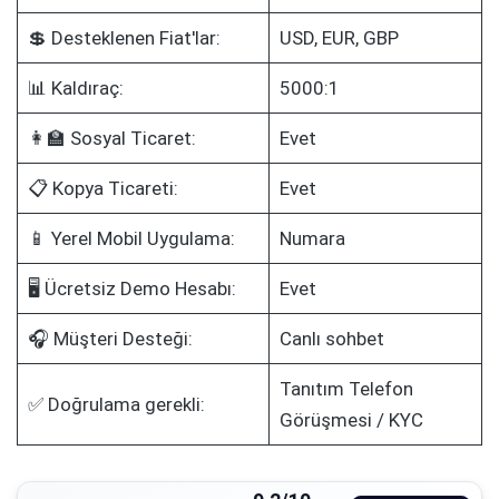
💲 Desteklenen Fiat'lar:
USD, EUR, GBP
📊 Kaldıraç:
5000:1
👩‍🏫 Sosyal Ticaret:
Evet
📋 Kopya Ticareti:
Evet
📱 Yerel Mobil Uygulama:
Numara
🖥️ Ücretsiz Demo Hesabı:
Evet
🎧 Müşteri Desteği:
Canlı sohbet
Tanıtım Telefon
✅ Doğrulama gerekli:
Görüşmesi / KYC