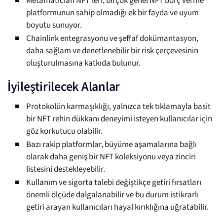
Metamatician NFT'leri, birçok genel NFT borç verme
platformunun sahip olmadığı ek bir fayda ve uyum
boyutu sunuyor.
Chainlink entegrasyonu ve şeffaf dokümantasyon,
daha sağlam ve denetlenebilir bir risk çerçevesinin
oluşturulmasına katkıda bulunur.
İyileştirilecek Alanlar
Protokolün karmaşıklığı, yalnızca tek tıklamayla basit
bir NFT rehin dükkanı deneyimi isteyen kullanıcılar için
göz korkutucu olabilir.
Bazı rakip platformlar, büyüme aşamalarına bağlı
olarak daha geniş bir NFT koleksiyonu veya zinciri
listesini destekleyebilir.
Kullanım ve sigorta talebi değiştikçe getiri fırsatları
önemli ölçüde dalgalanabilir ve bu durum istikrarlı
getiri arayan kullanıcıları hayal kırıklığına uğratabilir.