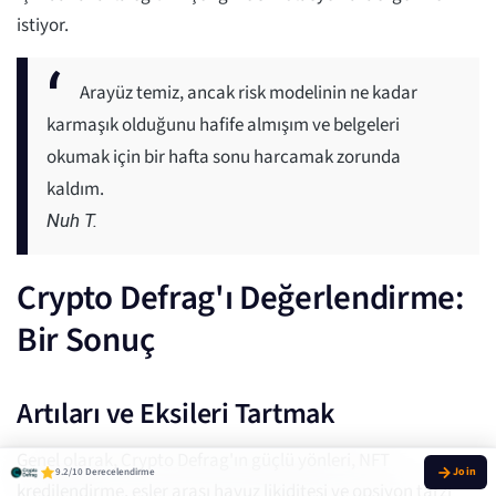
istiyor.
Arayüz temiz, ancak risk modelinin ne kadar
karmaşık olduğunu hafife almışım ve belgeleri
okumak için bir hafta sonu harcamak zorunda
kaldım.
Nuh T.
Crypto Defrag'ı Değerlendirme:
Bir Sonuç
Artıları ve Eksileri Tartmak
Genel olarak, Crypto Defrag'ın güçlü yönleri, NFT
9.2/10 Derecelendirme
kredilendirme, eşler arası havuz likiditesi ve opsiyon tarzı