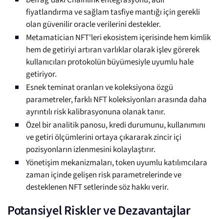
Defrag'daki Chainlink entegrasyonu, adil
fiyatlandırma ve sağlam tasfiye mantığı için gerekli
olan güvenilir oracle verilerini destekler.
Metamatician NFT'leri ekosistem içerisinde hem kimlik
hem de getiriyi artıran varlıklar olarak işlev görerek
kullanıcıları protokolün büyümesiyle uyumlu hale
getiriyor.
Esnek teminat oranları ve koleksiyona özgü
parametreler, farklı NFT koleksiyonları arasında daha
ayrıntılı risk kalibrasyonuna olanak tanır.
Özel bir analitik panosu, kredi durumunu, kullanımını
ve getiri ölçümlerini ortaya çıkararak zincir içi
pozisyonların izlenmesini kolaylaştırır.
Yönetişim mekanizmaları, token uyumlu katılımcılara
zaman içinde gelişen risk parametrelerinde ve
desteklenen NFT setlerinde söz hakkı verir.
Potansiyel Riskler ve Dezavantajlar