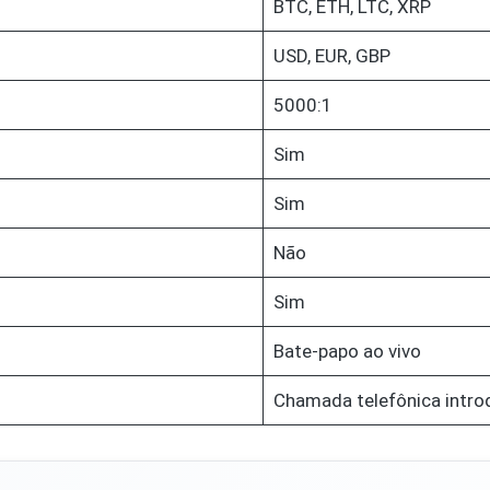
BTC, ETH, LTC, XRP
USD, EUR, GBP
5000:1
Sim
Sim
Não
Sim
Bate-papo ao vivo
Chamada telefônica intro