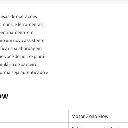
mesas de operações
 comuns, e ferramentas
epentinamente em
omo um novo assistente
ificar sua abordagem
e você decidir explorá-
rmulário de parceiro
forma seja autenticado e
low
Motor Zeno Flow