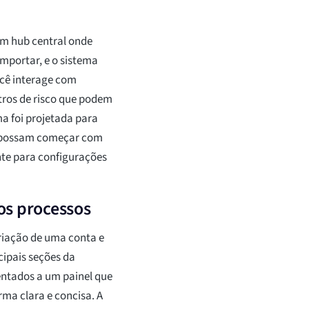
um hub central onde
mportar, e o sistema
ocê interage com
tros de risco que podem
a foi projetada para
es possam começar com
nte para configurações
os processos
riação de uma conta e
cipais seções da
entados a um painel que
rma clara e concisa. A