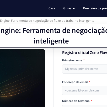
Casa
Guias
Previsões de pr
Engine: Ferramenta de negociação de fluxo de trabalho inteligente
Engine: Ferramenta de negociação
inteligente
Registro oficial Zeno Flo
Primeiro nome
*
Endereço de email
*
Número de telefone
*