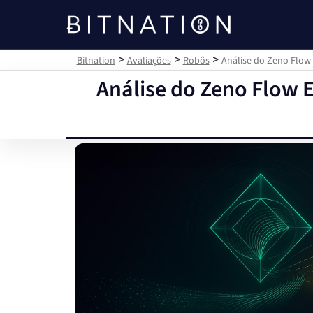
Bitnation
>
>
>
Bitnation
Avaliações
Robôs
Análise do Zeno Flow 
Análise do Zeno Flow 