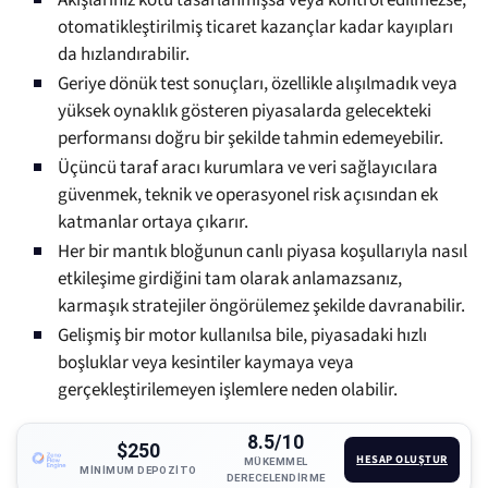
Akışlarınız kötü tasarlanmışsa veya kontrol edilmezse,
otomatikleştirilmiş ticaret kazançlar kadar kayıpları
da hızlandırabilir.
Geriye dönük test sonuçları, özellikle alışılmadık veya
yüksek oynaklık gösteren piyasalarda gelecekteki
performansı doğru bir şekilde tahmin edemeyebilir.
Üçüncü taraf aracı kurumlara ve veri sağlayıcılara
güvenmek, teknik ve operasyonel risk açısından ek
katmanlar ortaya çıkarır.
Her bir mantık bloğunun canlı piyasa koşullarıyla nasıl
etkileşime girdiğini tam olarak anlamazsanız,
karmaşık stratejiler öngörülemez şekilde davranabilir.
Gelişmiş bir motor kullanılsa bile, piyasadaki hızlı
boşluklar veya kesintiler kaymaya veya
gerçekleştirilemeyen işlemlere neden olabilir.
8.5/10
$250
HESAP OLUŞTUR
MÜKEMMEL
MINIMUM DEPOZITO
DERECELENDIRME