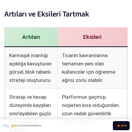
Artıları ve Eksileri Tartmak
Artıları
Eksileri
Karmaşık mantığı
Ticaret kavramlarına
açıklığa kavuşturan
tamamen yeni olan
görsel, blok tabanlı
kullanıcılar için öğrenme
strateji oluşturucu.
eğrisi zorlu olabilir.
Strateji ve hesap
Platformun geçmişi
düzeyinde kayıpları
nispeten kısa olduğundan,
sınırlayabilen güçlü
uzun vadeli güvenilirlik
risk yönetimi
verileri sınırlıdır.
8.5/10 Derecelendirme
araçları.