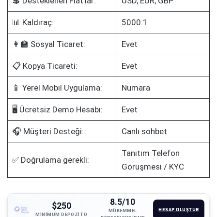
💲 Desteklenen Fiat'lar:
USD, EUR, GBP
📊 Kaldıraç:
5000:1
👩‍🏫 Sosyal Ticaret:
Evet
📋 Kopya Ticareti:
Evet
📱 Yerel Mobil Uygulama:
Numara
🖥️ Ücretsiz Demo Hesabı:
Evet
🎧 Müşteri Desteği:
Canlı sohbet
Tanıtım Telefon
✅ Doğrulama gerekli:
Görüşmesi / KYC
8.5/10
$250
HESAP OLUŞTUR
MÜKEMMEL
MINIMUM DEPOZITO