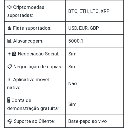
💱 Criptomoedas
BTC, ETH, LTC, XRP
suportadas:
💲 Fiats suportados:
USD, EUR, GBP
📊 Alavancagem:
5000:1
👩‍🏫 Negociação Social:
Sim
📋 Negociação de cópias:
Sim
📱 Aplicativo móvel
Não
nativo:
🖥️ Conta de
Sim
demonstração gratuita:
🎧 Suporte ao Cliente:
Bate-papo ao vivo