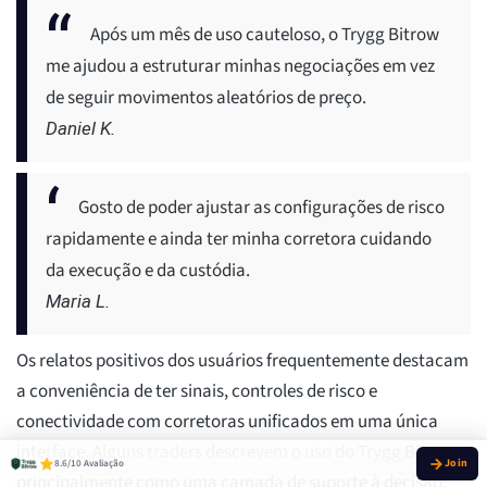
Após um mês de uso cauteloso, o Trygg Bitrow
me ajudou a estruturar minhas negociações em vez
de seguir movimentos aleatórios de preço.
Daniel K.
Gosto de poder ajustar as configurações de risco
rapidamente e ainda ter minha corretora cuidando
da execução e da custódia.
Maria L.
Os relatos positivos dos usuários frequentemente destacam
a conveniência de ter sinais, controles de risco e
conectividade com corretoras unificados em uma única
interface. Alguns traders descrevem o uso do Trygg Bitrow
8.6/10 Avaliação
principalmente como uma camada de suporte à decisão,