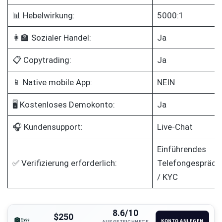
📊 Hebelwirkung:
5000:1
👩‍🏫 Sozialer Handel:
Ja
📋 Copytrading:
Ja
📱 Native mobile App:
NEIN
🖥️ Kostenloses Demokonto:
Ja
🎧 Kundensupport:
Live-Chat
Einführendes
✅ Verifizierung erforderlich:
Telefongespräch
/ KYC
8.6/10
$250
KONTO ANLEGEN
AUSGEZEICHNETE