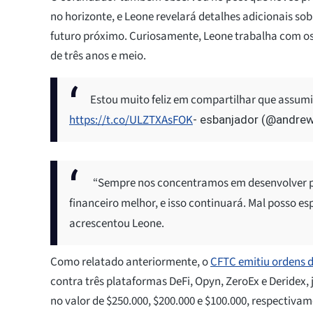
no horizonte, e Leone revelará detalhes adicionais 
futuro próximo. Curiosamente, Leone trabalha com o
de três anos e meio.
Estou muito feliz em compartilhar que assumir
https://t.co/ULZTXAsFOK
- esbanjador (@andre
“Sempre nos concentramos em desenvolver pr
financeiro melhor, e isso continuará. Mal posso e
acrescentou Leone.
Como relatado anteriormente, o
CFTC emitiu ordens de
contra três plataformas DeFi, Opyn, ZeroEx e Deridex
no valor de $250.000, $200.000 e $100.000, respectivam