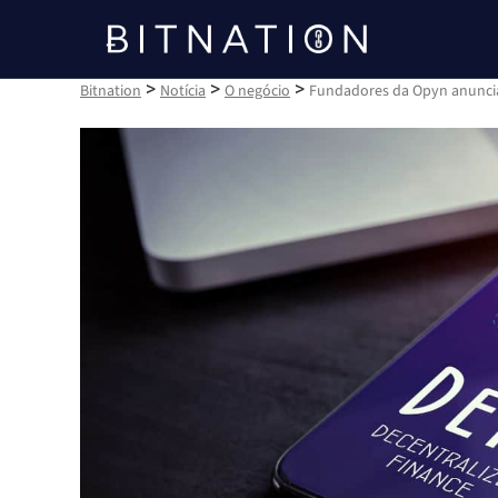
Bitnation
>
>
>
Bitnation
Notícia
O negócio
Fundadores da Opyn anuncia