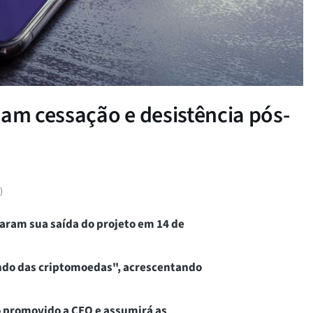
m cessação e desistência pós-
)
aram sua saída do projeto em 14 de
undo das criptomoedas", acrescentando
o promovido a CEO e assumirá as