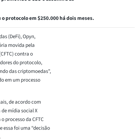
 o protocolo em $250.000 há dois meses.
das (DeFi), Opyn,
ória movida pela
(CFTC) contra o
adores do protocolo,
undo das criptomoedas",
rdo em um processo
tais, de acordo com
de mídia social X
m o processo da CFTC
e essa foi uma “decisão
.