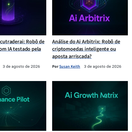
ccutraderai: Robô de
Análise do Ai Arbitrix: Robô de
om IA testado pela
criptomoedas inteligente ou
aposta arriscada?
Por
Susan Keith
3 de agosto de 2026
3 de agosto de 2026