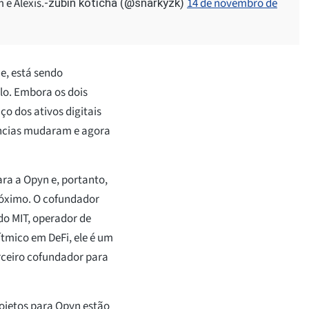
e Alexis.
14 de novembro de
-zubin koticha (@snarkyzk)
e, está sendo
lo. Embora os dois
o dos ativos digitais
tâncias mudaram e agora
ra a Opyn e, portanto,
róximo. O cofundador
o MIT, operador de
ítmico em DeFi, ele é um
rceiro cofundador para
ojetos para Opyn estão