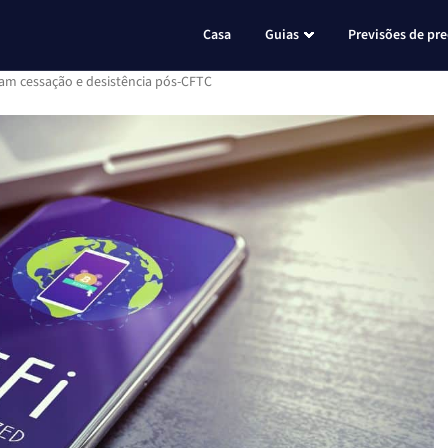
Casa
Guias
Previsões de pr
m cessação e desistência pós-CFTC