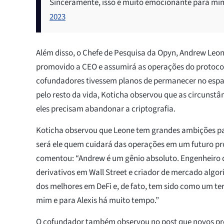
Sinceramente, isso é muito emocionante para mim 
2023
Além disso, o Chefe de Pesquisa da Opyn, Andrew Leon
promovido a CEO e assumirá as operações do protoco
cofundadores tivessem planos de permanecer no espaç
pelo resto da vida, Koticha observou que as circuns
eles precisam abandonar a criptografia.
Koticha observou que Leone tem grandes ambições pa
será ele quem cuidará das operações em um futuro p
comentou: “Andrew é um gênio absoluto. Engenheiro d
derivativos em Wall Street e criador de mercado algor
dos melhores em DeFi e, de fato, tem sido como um te
mim e para Alexis há muito tempo.”
O cofundador também observou no post que novos pr