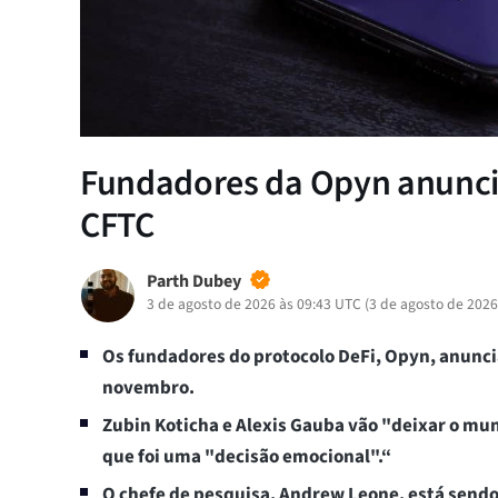
Fundadores da Opyn anuncia
CFTC
Parth Dubey
3 de agosto de 2026 às 09:43 UTC
(
3 de agosto de 2026
Os fundadores do protocolo DeFi, Opyn, anunci
novembro.
Zubin Koticha e Alexis Gauba vão "deixar o m
que foi uma "decisão emocional".“
O chefe de pesquisa, Andrew Leone, está send