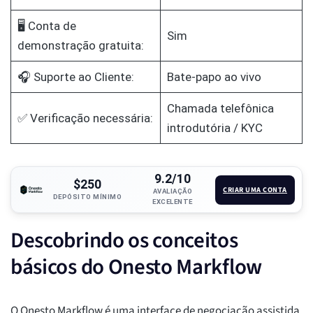
🖥️ Conta de
Sim
demonstração gratuita:
🎧 Suporte ao Cliente:
Bate-papo ao vivo
Chamada telefônica
✅ Verificação necessária:
introdutória / KYC
9.2/10
$250
CRIAR UMA CONTA
AVALIAÇÃO
DEPÓSITO MÍNIMO
EXCELENTE
Descobrindo os conceitos
básicos do Onesto Markflow
O Onesto Markflow é uma interface de negociação assistida