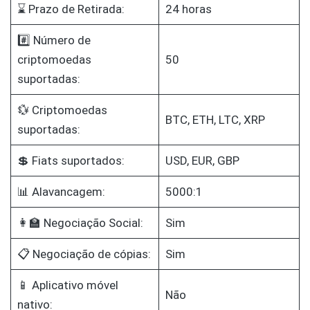
⌛ Prazo de Retirada:
24 horas
#️⃣ Número de
criptomoedas
50
suportadas:
💱 Criptomoedas
BTC, ETH, LTC, XRP
suportadas:
💲 Fiats suportados:
USD, EUR, GBP
📊 Alavancagem:
5000:1
👩‍🏫 Negociação Social:
Sim
📋 Negociação de cópias:
Sim
📱 Aplicativo móvel
Não
nativo: