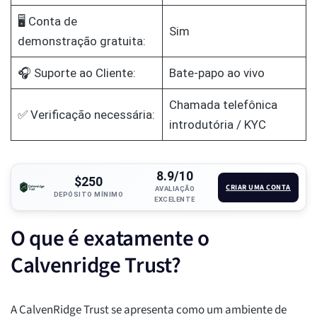
🖥️ Conta de
Sim
demonstração gratuita:
🎧 Suporte ao Cliente:
Bate-papo ao vivo
Chamada telefônica
✅ Verificação necessária:
introdutória / KYC
8.9/10
$250
CRIAR UMA CONTA
AVALIAÇÃO
DEPÓSITO MÍNIMO
EXCELENTE
O que é exatamente o
Calvenridge Trust?
A CalvenRidge Trust se apresenta como um ambiente de