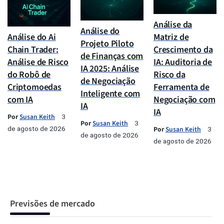
Análise da
Análise do
Análise do Ai
Matriz de
Projeto Piloto
Chain Trader:
Crescimento da
de Finanças com
Análise de Risco
IA: Auditoria de
IA 2025: Análise
do Robô de
Risco da
de Negociação
Criptomoedas
Ferramenta de
Inteligente com
com IA
Negociação com
IA
IA
Por
Susan Keith
3
Por
Susan Keith
3
de agosto de 2026
Por
Susan Keith
3
de agosto de 2026
de agosto de 2026
Previsões de mercado