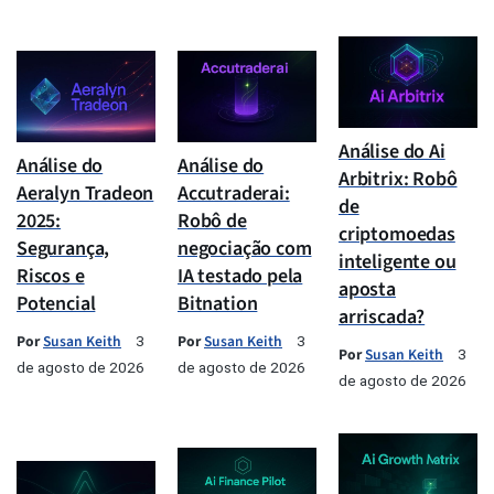
Análise do Ai
Análise do
Análise do
Arbitrix: Robô
Aeralyn Tradeon
Accutraderai:
de
2025:
Robô de
criptomoedas
Segurança,
negociação com
inteligente ou
Riscos e
IA testado pela
aposta
Potencial
Bitnation
arriscada?
Por
Susan Keith
Por
Susan Keith
3
3
Por
Susan Keith
3
de agosto de 2026
de agosto de 2026
de agosto de 2026