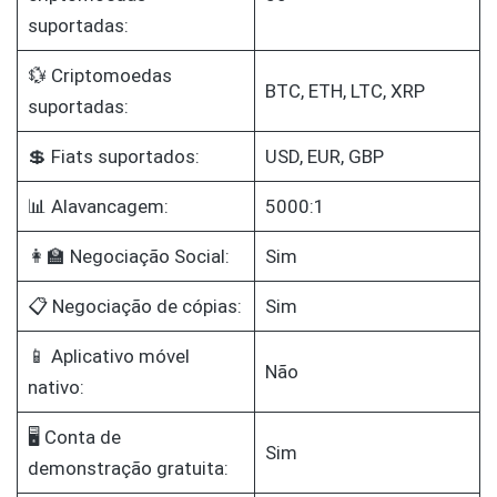
suportadas:
💱 Criptomoedas
BTC, ETH, LTC, XRP
suportadas:
💲 Fiats suportados:
USD, EUR, GBP
📊 Alavancagem:
5000:1
👩‍🏫 Negociação Social:
Sim
📋 Negociação de cópias:
Sim
📱 Aplicativo móvel
Não
nativo:
🖥️ Conta de
Sim
demonstração gratuita: