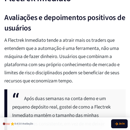
Avaliações e depoimentos positivos de
usuários
A Flectrek Inmediato tende a atrair mais os traders que
entendem que a automação é uma ferramenta, não uma
máquina de fazer dinheiro. Usuários que combinam a
plataforma com seu próprio conhecimento de mercado e
limites de risco disciplinados podem se beneficiar de seus
recursos que economizam tempo.
Após duas semanas na conta demo e um
pequeno depósito real, gostei de como a Flectrek
Inmediato mantém o tamanho das minhas
negociações consistente, em vez de me deixar
8.4/10 Avaliação