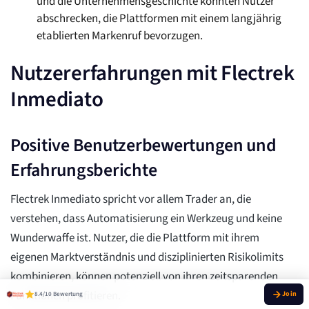
und die Unternehmensgeschichte könnten Nutzer
abschrecken, die Plattformen mit einem langjährig
etablierten Markenruf bevorzugen.
Nutzererfahrungen mit Flectrek
Inmediato
Positive Benutzerbewertungen und
Erfahrungsberichte
Flectrek Inmediato spricht vor allem Trader an, die
verstehen, dass Automatisierung ein Werkzeug und keine
Wunderwaffe ist. Nutzer, die die Plattform mit ihrem
eigenen Marktverständnis und disziplinierten Risikolimits
kombinieren, können potenziell von ihren zeitsparenden
Funktionen profitieren.
8.4/10 Bewertung