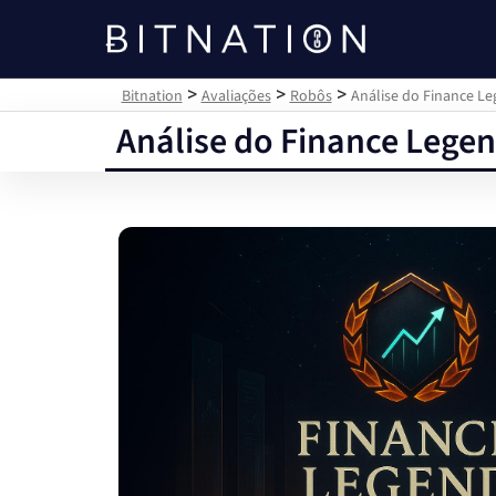
Bitnation
>
>
>
Bitnation
Avaliações
Robôs
Análise do Finance Le
Análise do Finance Legen