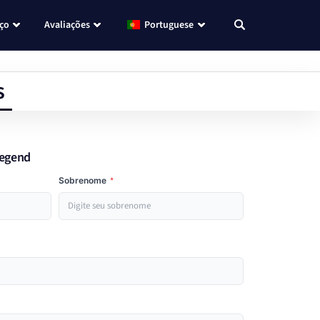
eço
Avaliações
Portuguese
s
Legend
Sobrenome
*