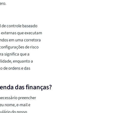
ero.
l de controle baseado
s externas que executam
undos em uma corretora
configurações de risco
a significa que a
ilidade, enquanto a
o de ordens e das
lenda das finanças?
necessário preencher
eu nome, e-mail e
ulário do nosso