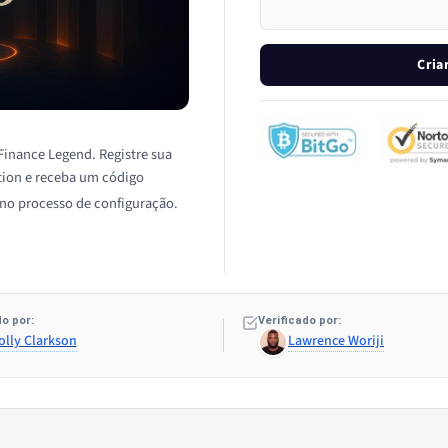
Cria
 Finance Legend. Registre sua
ation e receba um código
 no processo de configuração.
o por:
Verificado por:
olly Clarkson
Lawrence Woriji