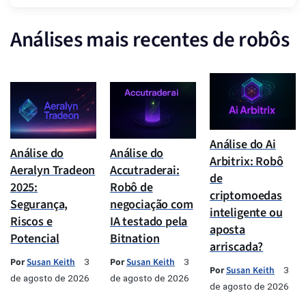
Análises mais recentes de robôs
Análise do Ai
Análise do
Análise do
Arbitrix: Robô
Aeralyn Tradeon
Accutraderai:
de
2025:
Robô de
criptomoedas
Segurança,
negociação com
inteligente ou
Riscos e
IA testado pela
aposta
Potencial
Bitnation
arriscada?
Por
Susan Keith
Por
Susan Keith
3
3
Por
Susan Keith
3
de agosto de 2026
de agosto de 2026
de agosto de 2026