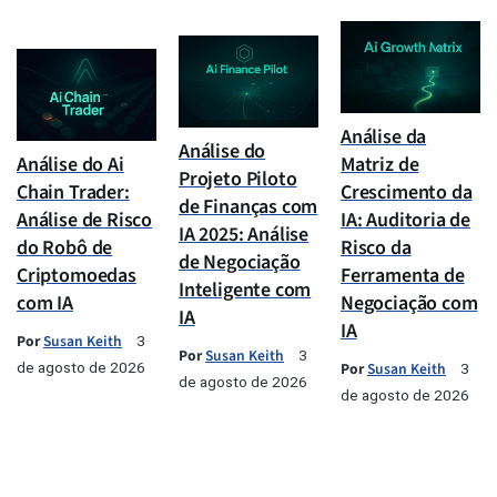
Análise da
Análise do
Análise do Ai
Matriz de
Projeto Piloto
Chain Trader:
Crescimento da
de Finanças com
Análise de Risco
IA: Auditoria de
IA 2025: Análise
do Robô de
Risco da
de Negociação
Criptomoedas
Ferramenta de
Inteligente com
com IA
Negociação com
IA
IA
Por
Susan Keith
3
Por
Susan Keith
3
de agosto de 2026
Por
Susan Keith
3
de agosto de 2026
de agosto de 2026