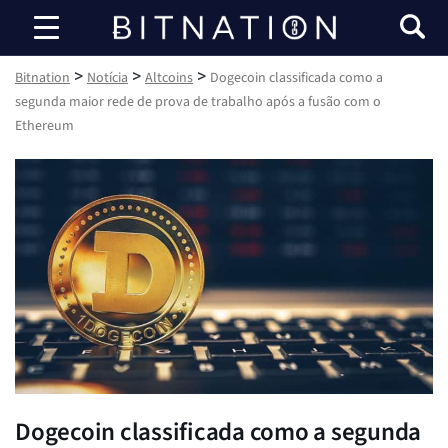
Bitnation
>
>
>
Bitnation
Notícia
Altcoins
Dogecoin classificada como a
segunda maior rede de prova de trabalho após a fusão com o
Ethereum
Dogecoin classificada como a segunda