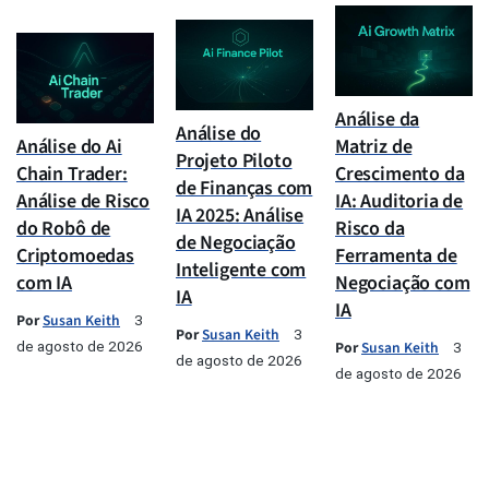
Análise da
Análise do
Análise do Ai
Matriz de
Projeto Piloto
Chain Trader:
Crescimento da
de Finanças com
Análise de Risco
IA: Auditoria de
IA 2025: Análise
do Robô de
Risco da
de Negociação
Criptomoedas
Ferramenta de
Inteligente com
com IA
Negociação com
IA
IA
Por
Susan Keith
3
Por
Susan Keith
3
de agosto de 2026
Por
Susan Keith
3
de agosto de 2026
de agosto de 2026