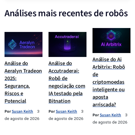
Análises mais recentes de robôs
Análise do Ai
Análise do
Análise do
Arbitrix: Robô
Aeralyn Tradeon
Accutraderai:
de
2025:
Robô de
criptomoedas
Segurança,
negociação com
inteligente ou
Riscos e
IA testado pela
aposta
Potencial
Bitnation
arriscada?
Por
Susan Keith
Por
Susan Keith
3
3
Por
Susan Keith
3
de agosto de 2026
de agosto de 2026
de agosto de 2026