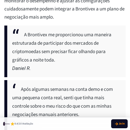
monitorar o desempenho e ajustar as configurações
cuidadosamente podem integrar a Brontivex a um plano de
negociação mais amplo.
A Brontivex me proporcionou uma maneira
estruturada de participar dos mercados de
criptomoedas sem precisar ficar olhando para
gráficos a noite toda.
Daniel R.
Após algumas semanas na conta demo e com
uma pequena conta real, senti que tinha mais
controle sobre o meu risco do que com as minhas
negociações manuais anteriores.
Sophie L.
8.4/10 Avaliação