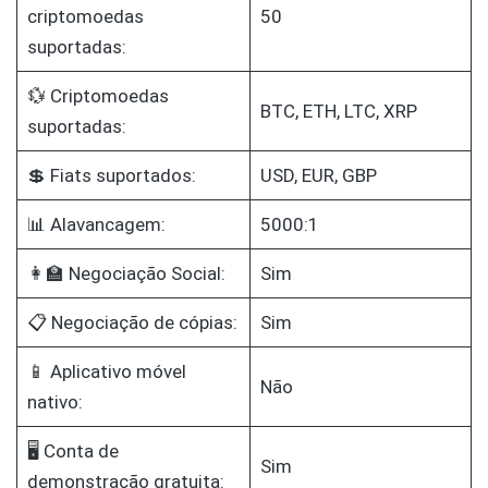
criptomoedas
50
suportadas:
💱 Criptomoedas
BTC, ETH, LTC, XRP
suportadas:
💲 Fiats suportados:
USD, EUR, GBP
📊 Alavancagem:
5000:1
👩‍🏫 Negociação Social:
Sim
📋 Negociação de cópias:
Sim
📱 Aplicativo móvel
Não
nativo:
🖥️ Conta de
Sim
demonstração gratuita: