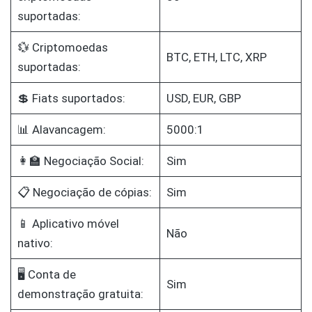
suportadas:
💱 Criptomoedas
BTC, ETH, LTC, XRP
suportadas:
💲 Fiats suportados:
USD, EUR, GBP
📊 Alavancagem:
5000:1
👩‍🏫 Negociação Social:
Sim
📋 Negociação de cópias:
Sim
📱 Aplicativo móvel
Não
nativo:
🖥️ Conta de
Sim
demonstração gratuita: