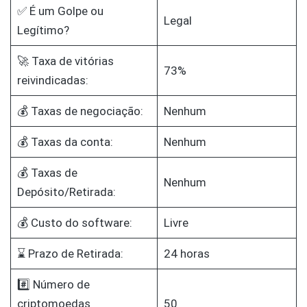
✅ É um Golpe ou
Legal
Legítimo?
🚀 Taxa de vitórias
73%
reivindicadas:
💰 Taxas de negociação:
Nenhum
💰 Taxas da conta:
Nenhum
💰 Taxas de
Nenhum
Depósito/Retirada:
💰 Custo do software:
Livre
⌛ Prazo de Retirada:
24 horas
#️⃣ Número de
criptomoedas
50