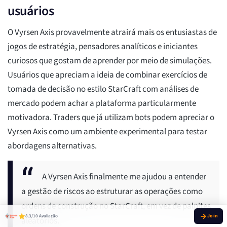
usuários
O Vyrsen Axis provavelmente atrairá mais os entusiastas de
jogos de estratégia, pensadores analíticos e iniciantes
curiosos que gostam de aprender por meio de simulações.
Usuários que apreciam a ideia de combinar exercícios de
tomada de decisão no estilo StarCraft com análises de
mercado podem achar a plataforma particularmente
motivadora. Traders que já utilizam bots podem apreciar o
Vyrsen Axis como um ambiente experimental para testar
abordagens alternativas.
A Vyrsen Axis finalmente me ajudou a entender
a gestão de riscos ao estruturar as operações como
ordens de construção no StarCraft, em vez de palpites
8.3/10 Avaliação
aleatórios.