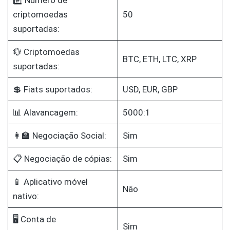
#️⃣ Número de
criptomoedas
50
suportadas:
💱 Criptomoedas
BTC, ETH, LTC, XRP
suportadas:
💲 Fiats suportados:
USD, EUR, GBP
📊 Alavancagem:
5000:1
👩‍🏫 Negociação Social:
Sim
📋 Negociação de cópias:
Sim
📱 Aplicativo móvel
Não
nativo:
🖥️ Conta de
Sim