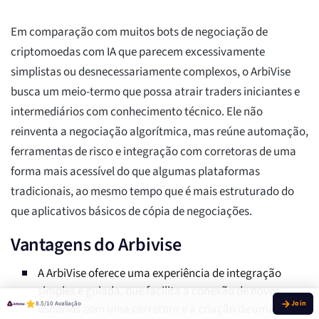
Em comparação com muitos bots de negociação de
criptomoedas com IA que parecem excessivamente
simplistas ou desnecessariamente complexos, o ArbiVise
busca um meio-termo que possa atrair traders iniciantes e
intermediários com conhecimento técnico. Ele não
reinventa a negociação algorítmica, mas reúne automação,
ferramentas de risco e integração com corretoras de uma
forma mais acessível do que algumas plataformas
tradicionais, ao mesmo tempo que é mais estruturado do
que aplicativos básicos de cópia de negociações.
Vantagens do Arbivise
A ArbiVise oferece uma experiência de integração
simples e guiada, que facilita a conexão de novos
8.5/10 Avaliação
usuários com uma corretora e a criação de uma conta