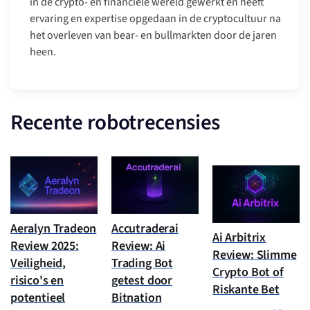
in de crypto- en financiële wereld gewerkt en heeft
ervaring en expertise opgedaan in de cryptocultuur na
het overleven van bear- en bullmarkten door de jaren
heen.
Recente robotrecensies
Aeralyn Tradeon
Accutraderai
Ai Arbitrix
Review 2025:
Review: Ai
Review: Slimme
Veiligheid,
Trading Bot
Crypto Bot of
risico's en
getest door
Riskante Bet
potentieel
Bitnation