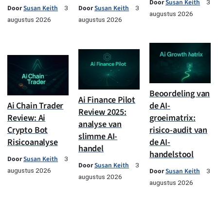
Door
Susan Keith
3
Door
Susan Keith
Door
Susan Keith
3
3
augustus 2026
augustus 2026
augustus 2026
Beoordeling van
Ai Finance Pilot
Ai Chain Trader
de AI-
Review 2025:
Review: Ai
groeimatrix:
analyse van
Crypto Bot
risico-audit van
slimme AI-
Risicoanalyse
de AI-
handel
handelstool
Door
Susan Keith
3
Door
Susan Keith
3
augustus 2026
Door
Susan Keith
3
augustus 2026
augustus 2026